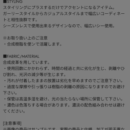
■STYLING
スタイリングにプラスするだけでアクセントになるアイテム。
ガーリースタイルからカジュアルスタイルまで幅広いコーディネー
トと相性抜群です。
シーズンレスで使用出来るデザインなので、幅広いシー使用。
※お取り扱い上のご注意
・合成樹脂を使ンで活躍します。
■FABRIC/MATERIAL
合成皮革を用しています。
・使用回数にかかわらず、時間の経過と共に劣化が生じ、剥離やひ
び割れ、光沢の減少等が生じます。
・汚れが付着したままの放置は劣化を早めますのでご注意下さい。
・過度な摩擦や引っ張りは樹脂の剥離の原因になりますのでお避け
下さい。
・保管は高温多湿を避け、光の当たらない場所に保管して下さい。
・濃色は色落ちする場合があります。濃淡の配色組み合わせは避け
てください。
[注意事項]
※画像の商品はサンプルです。実際の商品と仕様、加工が若干異な