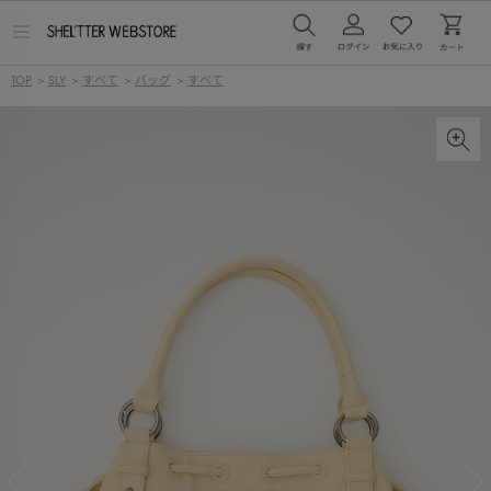
メ
ニ
ュ
TOP
>
SLY
>
すべて
>
バッグ
>
すべて
ー
を
開
く