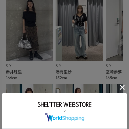
SLY
SLY
SLY
赤井珠里
湊有里紗
室崎歩夢
166cm
152cm
165cm