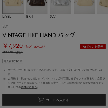
L/YEL
BRN
SLV
SLY
VINTAGE LIKE HAND バッグ
￥7,920
（税込）
20
%OFF
72
ポイント還元
￥9,900
（税込）
再入荷お知らせ
 ※ 
受注当日から4日後までに発送となります。 最短注文日の翌日にお届けいたしま
す。
 ※ 
会員様は、税抜¥100毎に1ポイント＝¥1でご利用頂けるポイントが貯まり、会員ラ
ンクが上がると還元率もUP！会員様限定セールや送料無料などお得な会員ランク
サービスの
詳細はこちら
。