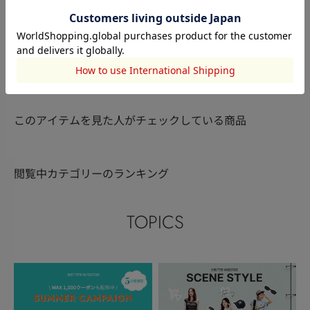
SLY
SLY
SLY
𝙮𝙪𝙮𝙪
𝙮𝙪𝙮𝙪
長濱光加
158cm
158cm
158cm
このアイテムを見た人がチェックしている商品
閲覧中カテゴリーのランキング
TOPICS