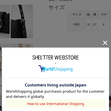
サイズ
サイズ
縦
横
マチ
FREE
15
27
8
ーディネート