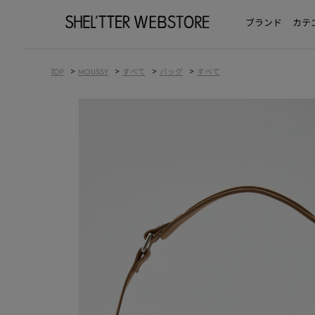
ブランド
カテ
>
>
>
>
TOP
MOUSSY
すべて
バッグ
すべて