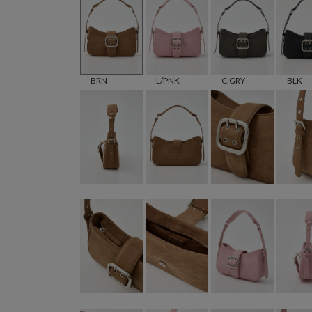
BRN
L/PNK
C.GRY
BLK