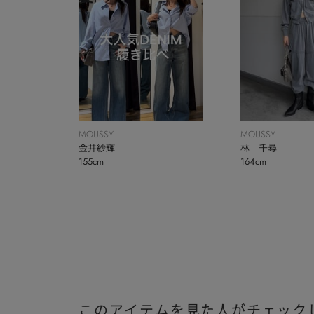
MOUSSY
MOUSSY
金井紗輝
林 千尋
155cm
164cm
このアイテムを見た人がチェック