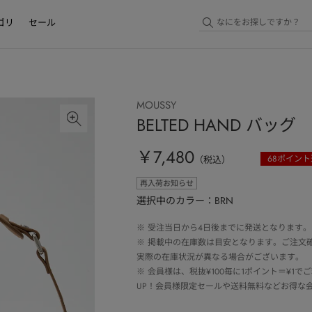
ゴリ
セール
MOUSSY
BELTED HAND バッグ
￥7,480
68
ポイント
（税込）
再入荷お知らせ
選択中のカラー：BRN
※
受注当日から4日後までに発送となります。
※
掲載中の在庫数は目安となります。ご注文
実際の在庫状況が異なる場合がございます。
※
会員様は、税抜¥100毎に1ポイント＝¥1
UP！会員様限定セールや送料無料などお得な