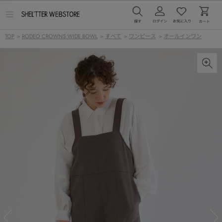
メ
ニ
ュ
TOP
>
RODEO CROWNS WIDE BOWL
>
すべて
>
ワンピース
>
オールインワン
ー
を
開
く