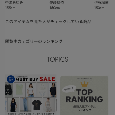
BOWL
中瀬あゆみ
BOWL
伊藤瑠依
BOWL
伊藤瑠依
155cm
150cm
150cm
このアイテムを見た人がチェックしている商品
閲覧中カテゴリーのランキング
TOPICS