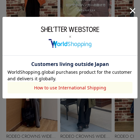
RODEO CROWNS WIDE
RODEO CRO
RODEO CROWNS WIDE
BOWL
伊藤瑠依
BOWL
伊藤瑠依
BOWL
伊藤瑠依
150cm
150cm
150cm
RODEO CROWNS WIDE
RODEO CRO
RODEO CROWNS WIDE