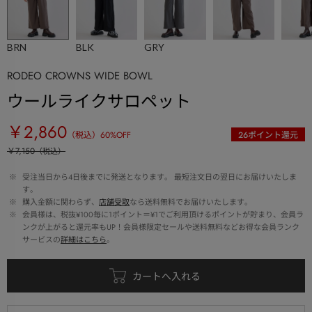
BRN
BLK
GRY
RODEO CROWNS WIDE BOWL
ウールライクサロペット
￥2,860
（税込）
60
%OFF
26
ポイント還元
￥7,150
（税込）
 ※ 
受注当日から4日後までに発送となります。 最短注文日の翌日にお届けいたしま
す。
 ※ 
購入金額に関わらず、
店舗受取
なら送料無料でお届けいたします。
 ※ 
会員様は、税抜¥100毎に1ポイント＝¥1でご利用頂けるポイントが貯まり、会員ラ
ンクが上がると還元率もUP！会員様限定セールや送料無料などお得な会員ランク
サービスの
詳細はこちら
。