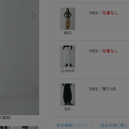
FREE
在庫なし
BEG
FREE
在庫なし
O/WHT
FREE
残り1点
BLK
イズ着用）
表示価格について
返品交換に関し