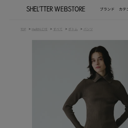
ブランド
カテ
>
>
>
>
TOP
HeRIN.CYE
すべて
ボトム
パンツ