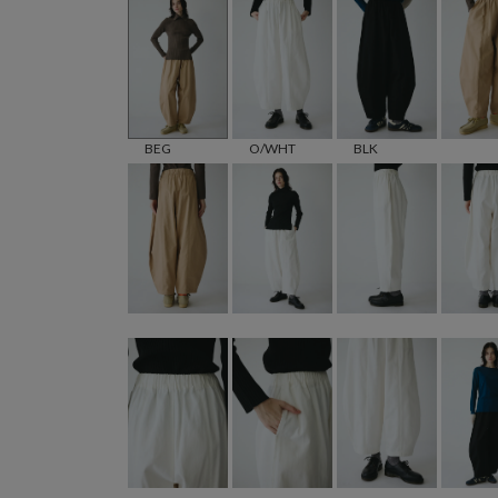
BEG
O/WHT
BLK