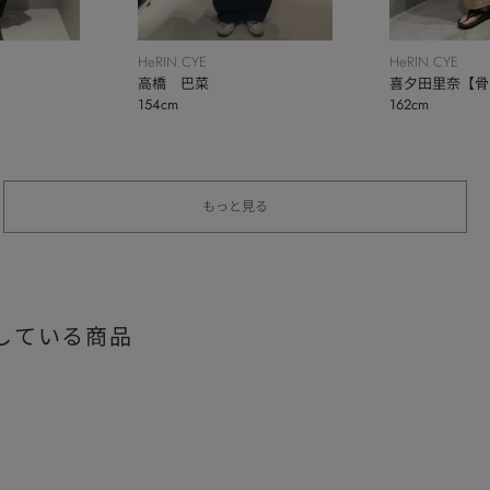
HeRIN.CYE
HeRIN.CYE
高橋 巴菜
喜夕田里奈【骨
154cm
162cm
秋】
もっと見る
している商品