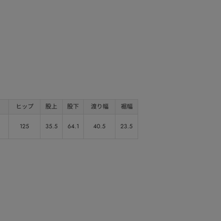
ヒップ
股上
股下
渡り幅
裾幅
125
35.5
64.1
40.5
23.5