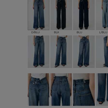
D/BLU
BLK
BLU
L/BLU