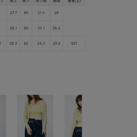
プ
股上
股下
渡り幅
裾幅
重量(ｇ)
27.7
80
31.9
28
28.1
80
33.1
28.6
2
28.5
82
34.3
29.2
821