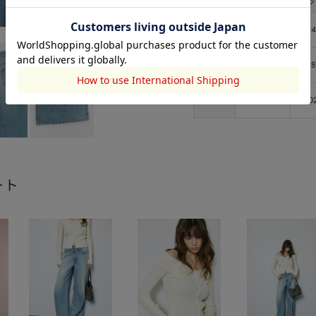
サイズ
ウエスト
ヒッ
0
63.5
94
1
67.5
98
2
71.5
10
ート