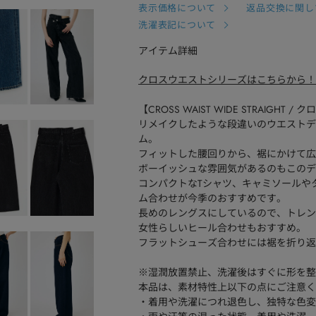
表示価格について
返品交換に関し
洗濯表記について
アイテム詳細
クロスウエストシリーズはこちらから！
【CROSS WAIST WIDE STRAIGH
リメイクしたような段違いのウエストデ
ム。
フィットした腰回りから、裾にかけて広
ボーイッシュな雰囲気があるのもこのデ
コンパクトなTシャツ、キャミソールや
ム合わせが今季のおすすめです。
長めのレングスにしているので、トレン
女性らしいヒール合わせもおすすめ。
フラットシューズ合わせには裾を折り返
※湿潤放置禁止、洗濯後はすぐに形を整
本品は、素材特性上以下の点にご注意く
・着用や洗濯につれ退色し、独特な色変