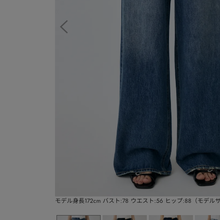
モデル身長172cm バスト:78 ウエスト:56 ヒップ:88（モデ