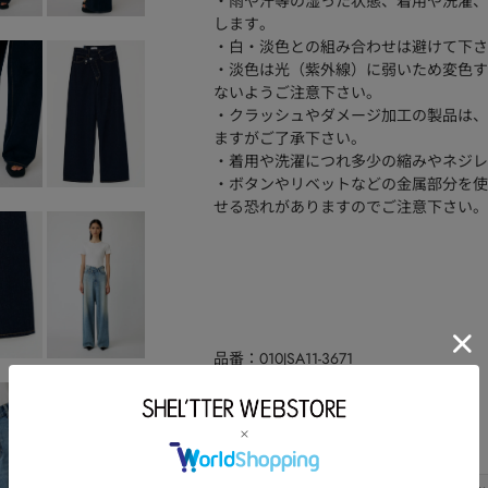
・雨や汗等の湿った状態、着用や洗濯、
します。
・白・淡色との組み合わせは避けて下さ
・淡色は光（紫外線）に弱いため変色す
ないようご注意下さい。
・クラッシュやダメージ加工の製品は、
ますがご了承下さい。
・着用や洗濯につれ多少の縮みやネジレ
・ボタンやリベットなどの金属部分を使
せる恐れがありますのでご注意下さい。
品番
010JSA11-3671
コットン:100
素材
洗濯表示
サイズ