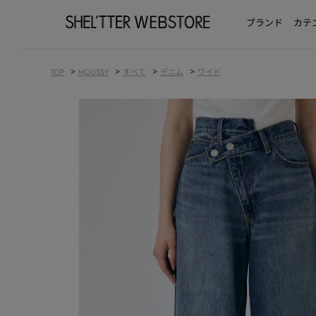
ブランド
カテ
>
>
>
>
TOP
MOUSSY
すべて
デニム
ワイド