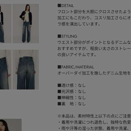
■DETAIL
フロント部分を大胆にクロスさせたよう
加工にもこだわり、コスリ加工さらにオ
ラ感を演出しています。
■STYLING
ウエスト部分がポイントとなるデニムな
おすすめですが、程良い太さのストレー
の良いアイテムです。
■FABRIC/MATERIAL
オーバーダイ加工を施したデニム生地を
■透け感：なし
■光沢感：なし
■伸縮性：なし
■裏 地：なし
※本品は、素材特性上以下の点にご注意
・着用や洗濯につれ退色し、独特な色変
・雨や汗等の湿った状態、着用や洗濯、