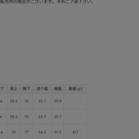
販売中の場合がございます。予めご了承下さい。
プ
股上
股下
渡り幅
裾幅
重量(ｇ)
.4
28.2
73
32.1
29.9
-
4
28.6
75
33.3
30.7
-
.4
29
77
34.5
31.5
817