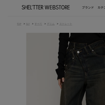
ブランド
カテ
>
>
>
>
TOP
SLY
すべて
デニム
ストレート