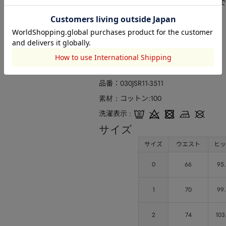
※追加生産商品は、一部の店舗、通販で
品番
030JSR11-3511
コットン:100
素材
洗濯表示
サイズ
サイズ
ウエスト
ヒッ
0
66
95
1
70
99.
2
74
103