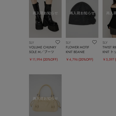
SLY
SLY
SLY
VOLUME CHUNKY
FLOWER MOTIF
TWIST R
SOLE M／ブーツ
KNIT BEANIE
KNIT 
￥11,994
(20%OFF)
￥4,796
(20%OFF)
￥5,597