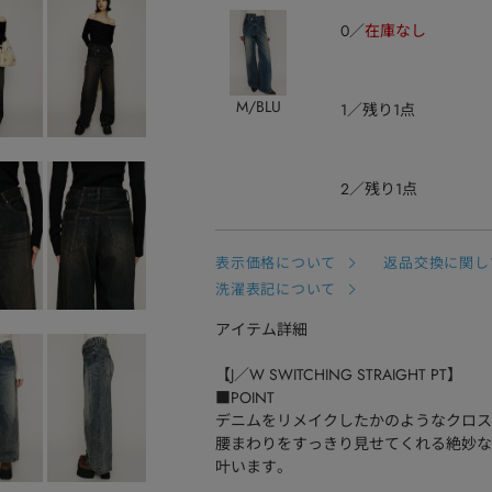
0
在庫なし
M/BLU
1
残り1点
2
残り1点
表示価格について
返品交換に関し
洗濯表記について
アイテム詳細
【J／W SWITCHING STRAIGHT PT】
■POINT
デニムをリメイクしたかのようなクロス
腰まわりをすっきり見せてくれる絶妙な
叶います。