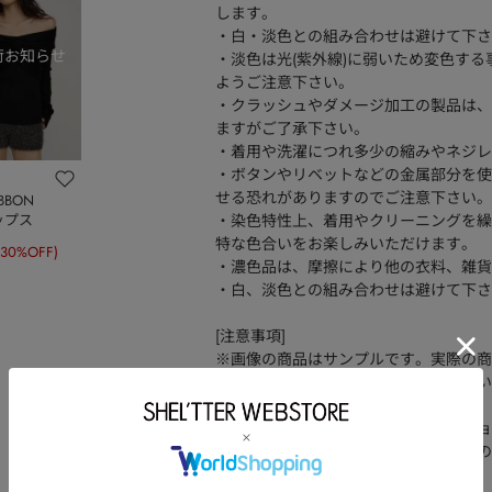
します。
・白・淡色との組み合わせは避けて下さ
・淡色は光(紫外線)に弱いため変色す
ようご注意下さい。
・クラッシュやダメージ加工の製品は、
ますがご了承下さい。
・着用や洗濯につれ多少の縮みやネジレ
・ボタンやリベットなどの金属部分を使
せる恐れがありますのでご注意下さい。
IBBON
・染色特性上、着用やクリーニングを繰
トップス
特な色合いをお楽しみいただけます。
(30%OFF)
・濃色品は、摩擦により他の衣料、雑貨
・白、淡色との組み合わせは避けて下さ
[注意事項]
※画像の商品はサンプルです。実際の商
※画像の商品は光の照射や角度、お使い
います。
※着用、お取り扱いの際は、アテンショ
※一部予約商品につきましては生産上の
ざいます。