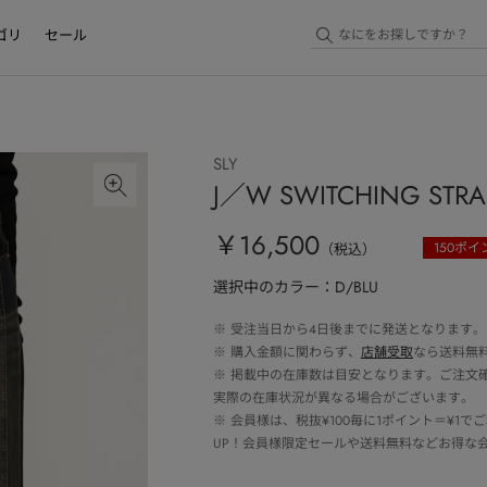
ゴリ
セール
SLY
J／W SWITCHING STR
￥16,500
150
ポイ
（税込）
選択中のカラー：D/BLU
※
受注当日から4日後までに発送となります。
※
購入金額に関わらず、
店舗受取
なら送料無
※
掲載中の在庫数は目安となります。ご注文
実際の在庫状況が異なる場合がございます。
※
会員様は、税抜¥100毎に1ポイント＝¥1
UP！会員様限定セールや送料無料などお得な