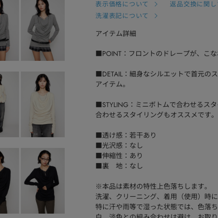
表示価格について
返品交換に関し
洗濯表記について
アイテム詳細
■POINT：フロントのドレープが、こ
■DETAIL：細身なシルエットで首元
アイテム。
■STYLING：ミニボトムで合わせる
合わせるスタイリングもオススメです。
■透け感：若干あり
■光沢感：なし
■伸縮性：あり
■裏 地：なし
※本品は素材の特性上色落ちします。
洗濯、クリーニング、着用（使用）時に
特に汗や雨等で湿った状態では、色落ち
白、淡色との組み合わせは避け、お取り