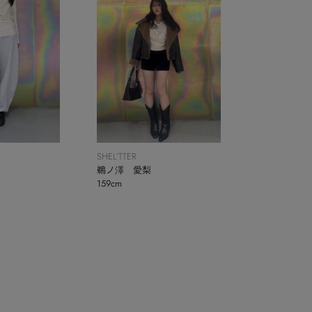
SHEL’TTER
鵜ノ澤 愛梨
159cm