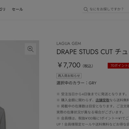
ゴリ
セール
LAGUA GEM
DRAPE STUDS CUT 
￥7,700
70
ポイント
（税込）
再入荷お知らせ
選択中のカラー：GRY
※
受注当日から4日後までに発送となります。
※
購入金額に関わらず、
店舗受取
なら送料無
※
掲載中の在庫数は目安となります。ご注文
実際の在庫状況が異なる場合がございます。
※
会員様は、税抜¥100毎に1ポイント＝¥1
UP！会員様限定セールや送料無料などお得な