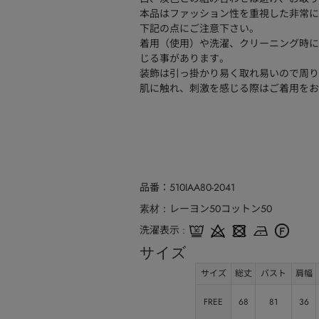
本品はファッション性を重視した非常に
下記の点にご注意下さい。
着用（使用）や洗濯、クリーニング時に
じる事があります。
装飾は引っ掛かり易く取れ易いので周り
肌に触れ、刺激を感じる際はご着用をお
品番
510IAA80-2041
レーヨン50コットン50
素材
洗濯表示
サイズ
サイズ
総丈
バスト
肩幅
FREE
68
81
36