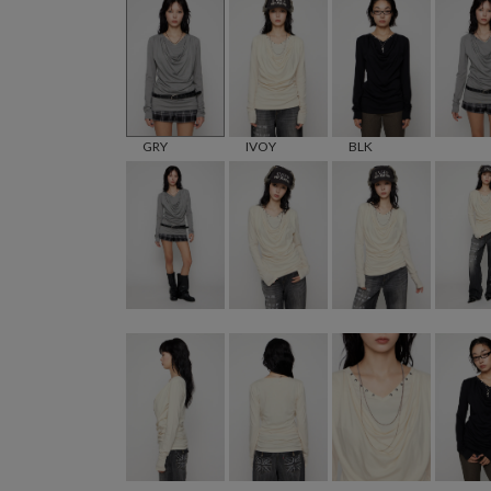
GRY
IVOY
BLK