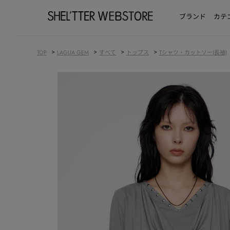
ブランド
カテ
>
>
>
>
TOP
LAGUA GEM
すべて
トップス
Tシャツ・カットソー(長袖)