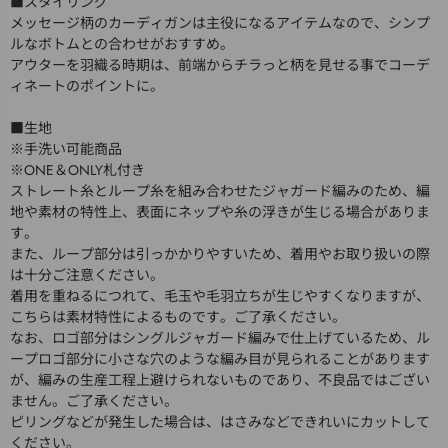
■スタイリング
メッセージ柄のカーディガンは主役になるアイテムなので、シンプ
ルなボトムとの合わせがおすすめ。
アウターを羽織る時期は、前端からチラっと柄を見せる事でコーデ
ィネートのポイントに。
■生地
※手洗い可能商品
※ONE＆ONLY札付き
ストレート糸とループ糸を組み合わせたジャガード編みのため、編
地や素材の特性上、表面にネップや糸の浮きが生じる場合がありま
す。
また、ループ部分は引っかかりやすいため、着用やお取り扱いの際
は十分ご注意ください。
着用を重ねるにつれて、毛玉や毛羽立ちが生じやすくなりますが、
こちらは素材特性によるものです。ご了承ください。
なお、ロゴ部分はシングルジャガード編みで仕上げているため、ル
ープロゴ部分に小さな穴のような編み目が見られることがあります
が、編みの生産工程上避けられないものであり、不良品ではござい
ません。ご了承ください。
ピリングなどが発生した場合は、はさみなどできれいにカットして
ください。