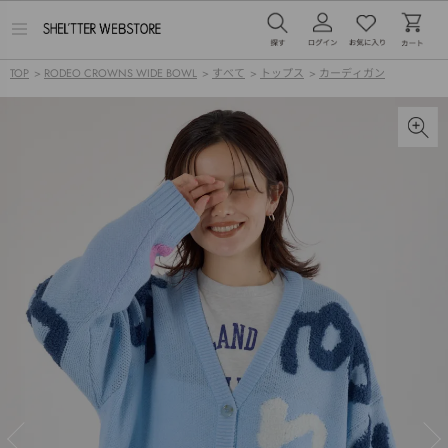
メ
ニ
ュ
TOP
>
RODEO CROWNS WIDE BOWL
>
すべて
>
トップス
>
カーディガン
ー
を
開
く