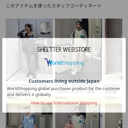
このアイテムを使ったスタッフコーディネート
RODEO CROWNS WIDE
RODEO CROWNS WIDE
RODEO CRO
BOWL
yuki maruyama
BOWL
パセバーニリリー芽衣
BOWL
古川恵
158cm
164cm
157cm