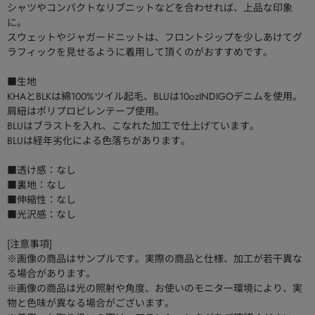
シャツやコンパクトなリブニットなどを合わせれば、上品な印象
に。
スウェットやジャガードニットは、フロントジップを少しあけてグ
ラフィックを見せるように着用して頂くのがおすすめです。
■生地
KHAとBLKは綿100%ツイル起毛、BLUは10ozINDIGOデニムを使用。
肩紐はポリプロピレンテープ使用。
BLUはブラストを入れ、こなれた加工で仕上げています。
BLUは経年劣化による色落ちがあります。
■透け感：なし
■裏地：なし
■伸縮性：なし
■光沢感：なし
[注意事項]
※画像の商品はサンプルです。実際の商品と仕様、加工が若干異な
る場合があります。
※画像の商品は光の照射や角度、お使いのモニター環境により、実
物と色味が異なる場合がございます。