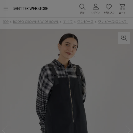
メ
ニ
ュ
TOP
>
RODEO CROWNS WIDE BOWL
>
すべて
>
ワンピース
>
ワンピース(ロング）
ー
を
開
く