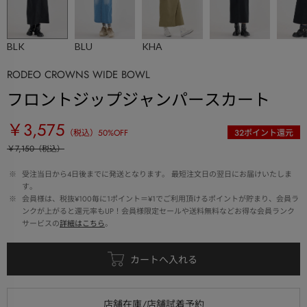
BLK
BLU
KHA
RODEO CROWNS WIDE BOWL
フロントジップジャンパースカート
￥3,575
（税込）
50
%OFF
32
ポイント還元
￥7,150
（税込）
 ※ 
受注当日から4日後までに発送となります。 最短注文日の翌日にお届けいたしま
す。
 ※ 
会員様は、税抜¥100毎に1ポイント＝¥1でご利用頂けるポイントが貯まり、会員ラ
ンクが上がると還元率もUP！会員様限定セールや送料無料などお得な会員ランク
サービスの
詳細はこちら
。