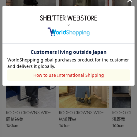
RODEO CROWNS WIDE
RODEO CROWNS WIDE
RODEO CRO
BOWL
古川恵
BOWL
Tsubasa
BOWL
古川恵
157cm
158cm
157cm
RODEO CROWNS WIDE
RODEO CROWNS WIDE
RODEO CRO
BOWL
岡﨑裕美
BOWL
栁瀨理央
BOWL
浅野舞
150cm
161cm
165cm