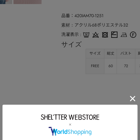
品番
420IAM70-1251
アクリル68ポリエステル32
素材
洗濯表示
サイズ
サイズ
総丈
バスト
FREE
60
72