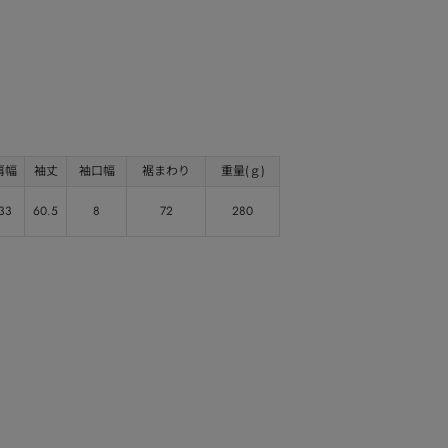
肩幅
袖丈
袖口幅
裾まわり
重量(ｇ)
33
60.5
8
72
280