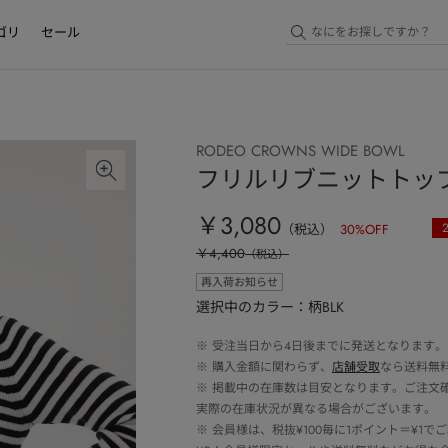
ゴリ
セール
RODEO CROWNS WIDE BOWL
フリルリブニットトッ
￥3,080
（税込）
30
%OFF
￥4,400
（税込）
再入荷お知らせ
選択中のカラー：柄BLK
※
受注当日から4日後までに発送となります。
※
購入金額に関わらず、
店舗受取
なら送料無
※
掲載中の在庫数は目安となります。ご注文
実際の在庫状況が異なる場合がございます。
※
会員様は、税抜¥100毎に1ポイント＝¥1