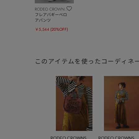
RODEO CROWNS
WIDE BOWL
フレアバギーベロ
アパンツ
￥5,544
(20%OFF)
このアイテムを使ったコーディネ
RODEO CROWNS
RODEO CROWNS