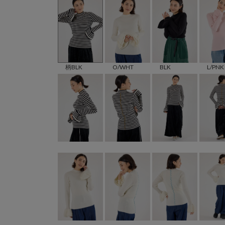
柄BLK
O/WHT
BLK
L/PNK