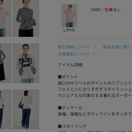
FREE
在庫なし
L/PNK
表示価格について
返品交換に関し
洗濯表記について
アイテム詳細
■ポイント
袖口のWフリルがポイントのリブニット
フェミニンになりすぎずスタイリッシュ
カジュアルな印象のまま着れるボーダー
■ディテール
身幅、袖幅などボディラインをすっきり
■スタイリング