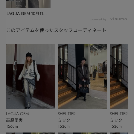
LAGUA GEM 10月11月
先行予約...
powered by
このアイテムを使ったスタッフコーディネート
LAGUA GEM
SHEL’TTER
SHEL’TTER
髙原愛実
ミック
ミック
156cm
153cm
153cm