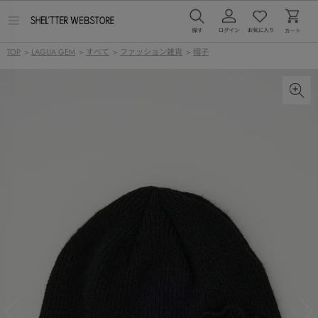
メ
ニ
ュ
TOP
>
LAGUA GEM
>
すべて
>
ファッション雑貨
>
帽子
ー
を
開
く