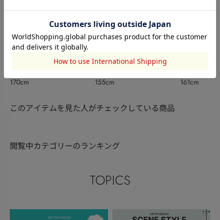
AZUL BY MOUSSY
AZUL BY MO
AZUL BY MOUSSY
塚本奈央
澤野冴弥
渡邉優香
155cm
161cm
170cm
このアイテムを見た人がチェックしている商品
閲覧中カテゴリーのランキング
TOPICS