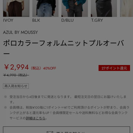
IVOY
BLK
D/BLU
T.GRY
AZUL BY MOUSSY
ポロカラーフォルムニットプルオーバ
ー
￥2,994
（税込）
40
%OFF
27
ポイント還元
￥4,990
（税込）
再入荷お知らせ
 ※ 
受注当日から4日後までに発送となります。 最短注文日の翌日にお届けいたしま
す。
 ※ 
会員様は、税抜¥100毎に1ポイント＝¥1でご利用頂けるポイントが貯まり、会員ラ
ンクが上がると還元率もUP！会員様限定セールや送料無料などお得な会員ランク
サービスの
詳細はこちら
。