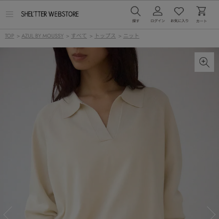
メ
ニ
ュ
TOP
>
AZUL BY MOUSSY
>
すべて
>
トップス
>
ニット
ー
を
開
く