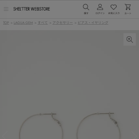
メ
ニ
ュ
TOP
>
LAGUA GEM
>
すべて
>
アクセサリー
>
ピアス・イヤリング
ー
を
開
く