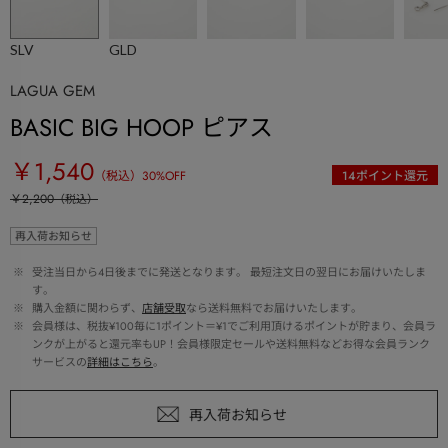
SLV
GLD
LAGUA GEM
BASIC BIG HOOP ピアス
￥1,540
（税込）
30
%OFF
14
ポイント還元
￥2,200
（税込）
再入荷お知らせ
 ※ 
受注当日から4日後までに発送となります。 最短注文日の翌日にお届けいたしま
す。
 ※ 
購入金額に関わらず、
店舗受取
なら送料無料でお届けいたします。
 ※ 
会員様は、税抜¥100毎に1ポイント＝¥1でご利用頂けるポイントが貯まり、会員ラ
ンクが上がると還元率もUP！会員様限定セールや送料無料などお得な会員ランク
サービスの
詳細はこちら
。