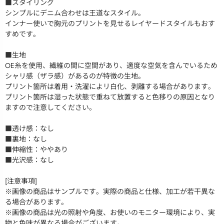
■スタイリング
シンプルにデニム合わせは王道なスタイル。
インナー使いで胸元のプリントを見せるレイヤードスタイルもおす
すめです。
■生地
OE糸を使用、繊維の間に空間があり、適度な空気を含んでいるため
シャリ感（ザラ感）があるのが特徴の生地。
プリント箇所は着用・洗濯によリ白化、剥離する場合があります。
プリント箇所は湿った状態で重ねて放置すると色移りの原因となり
ますので注意してください。
■透け感：なし
■裏地：なし
■伸縮性：ややあり
■光沢感：なし
[注意事項]
※画像の商品はサンプルです。実際の商品と仕様、加工が若干異な
る場合があります。
※画像の商品は光の照射や角度、お使いのモニター環境により、実
物と色味が異なる場合がございます。