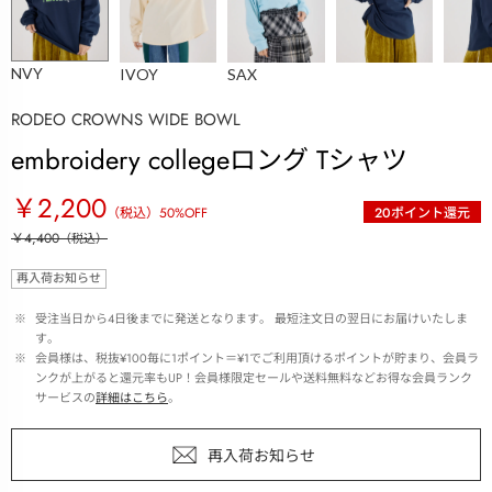
NVY
IVOY
SAX
RODEO CROWNS WIDE BOWL
embroidery collegeロング Tシャツ
￥2,200
（税込）
50
%OFF
20
ポイント還元
￥4,400
（税込）
再入荷お知らせ
 ※ 
受注当日から4日後までに発送となります。 最短注文日の翌日にお届けいたしま
す。
 ※ 
会員様は、税抜¥100毎に1ポイント＝¥1でご利用頂けるポイントが貯まり、会員ラ
ンクが上がると還元率もUP！会員様限定セールや送料無料などお得な会員ランク
サービスの
詳細はこちら
。