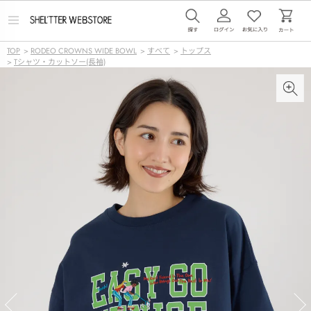
メ
ニ
ュ
TOP
>
RODEO CROWNS WIDE BOWL
>
すべて
>
トップス
ー
>
Tシャツ・カットソー(長袖)
を
開
く