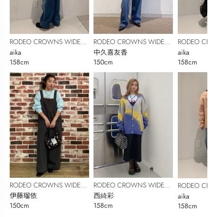
RODEO CROWNS WIDE
RODEO CROWNS WIDE
RODEO CRO
BOWL
aika
BOWL
中久喜友香
BOWL
aika
158cm
150cm
158cm
RODEO CROWNS WIDE
RODEO CROWNS WIDE
RODEO CRO
BOWL
伊藤瑠依
BOWL
西綺彩
BOWL
aika
150cm
158cm
158cm