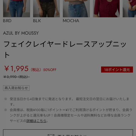
BRD
BLK
MOCHA
AZUL BY MOUSSY
フェイクレイヤードレースアップニッ
ト
￥1,995
（税込）
50
%OFF
18
ポイント還元
￥3,990
（税込）
再入荷お知らせ
 ※ 
受注当日から4日後までに発送となります。 最短注文日の翌日にお届けいたしま
す。
 ※ 
会員様は、税抜¥100毎に1ポイント＝¥1でご利用頂けるポイントが貯まり、会員ラ
ンクが上がると還元率もUP！会員様限定セールや送料無料などお得な会員ランク
サービスの
詳細はこちら
。