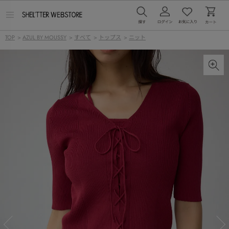
メ
ニ
ュ
TOP
>
AZUL BY MOUSSY
>
すべて
>
トップス
>
ニット
ー
を
開
く