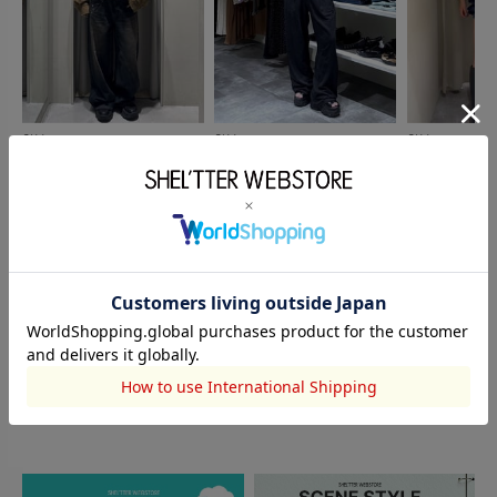
SLY
SLY
SLY
柴山綾花
柳川莉子
柳川莉子
156cm
152cm
152cm
このアイテムを見た人がチェックしている商品
閲覧中カテゴリーのランキング
TOPICS