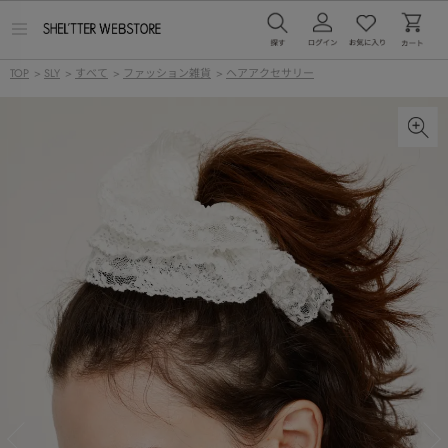
メ
ニ
ュ
TOP
>
SLY
>
すべて
>
ファッション雑貨
>
ヘアアクセサリー
ー
を
開
く