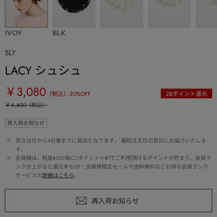
IVOY
BLK
SLY
LACY シュシュ
￥3,080
（税込）
30
%OFF
28
ポイント還元
￥4,400
（税込）
再入荷お知らせ
 ※ 
受注当日から4日後までに発送となります。 最短注文日の翌日にお届けいたしま
す。
 ※ 
会員様は、税抜¥100毎に1ポイント＝¥1でご利用頂けるポイントが貯まり、会員ラ
ンクが上がると還元率もUP！会員様限定セールや送料無料などお得な会員ランク
サービスの
詳細はこちら
。