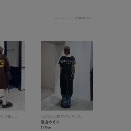
powered by
S WIDE
RODEO CROWNS WIDE
BOWL
渡邉めぐみ
165cm