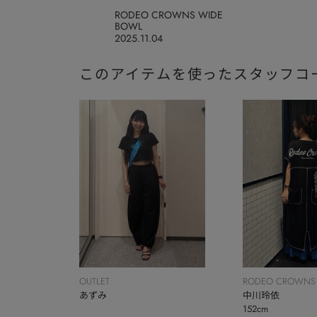
RODEO CROWNS WIDE
BOWL
2025.11.04
このアイテムを使ったスタッフコ
OUTLET
RODEO CROWNS
あずみ
BOWL
中川玲依
152cm