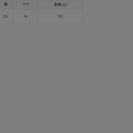
横
マチ
重量(ｇ)
26
14
182