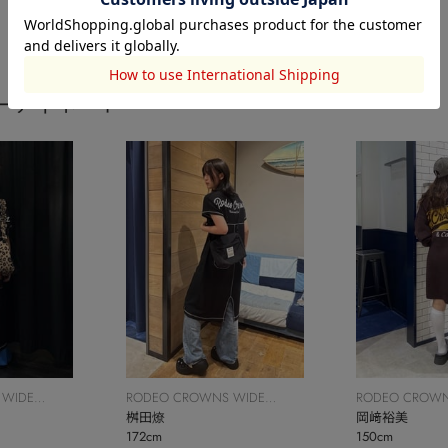
ーディネート
 WIDE
RODEO CROWNS WIDE
RODEO CROWN
BOWL
桝田燎
BOWL
岡﨑裕美
172cm
150cm