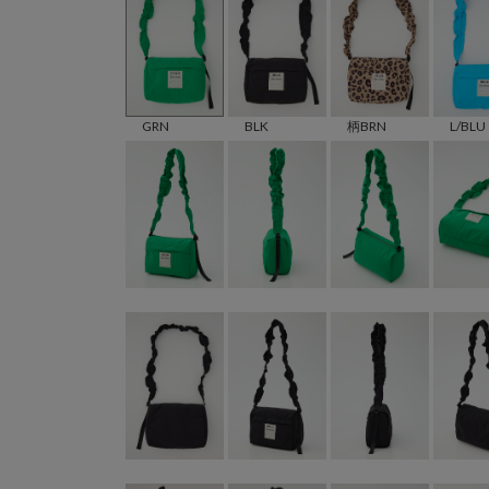
GRN
BLK
柄BRN
L/BLU