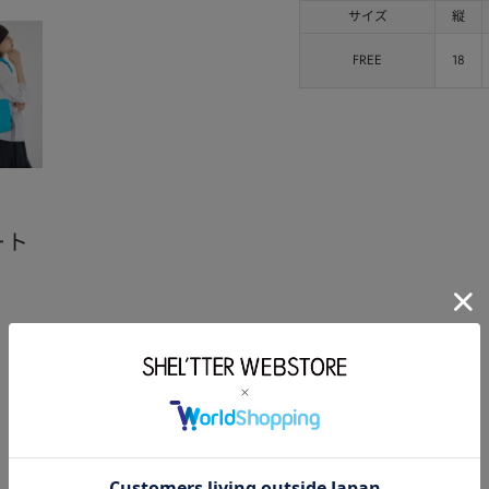
サイズ
縦
FREE
18
ート