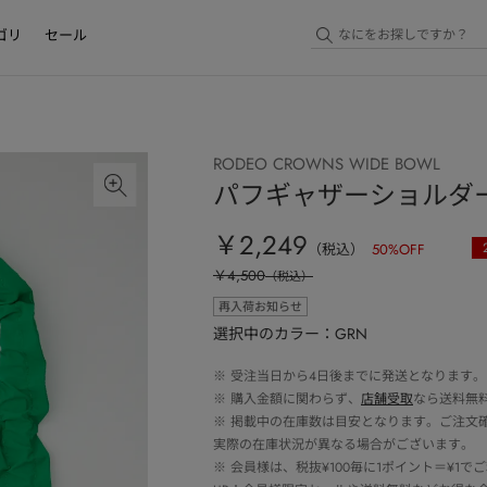
ゴリ
セール
RODEO CROWNS WIDE BOWL
パフギャザーショルダ
￥2,249
（税込）
50
%OFF
￥4,500
（税込）
再入荷お知らせ
選択中のカラー：GRN
※
受注当日から4日後までに発送となります。
※
購入金額に関わらず、
店舗受取
なら送料無
※
掲載中の在庫数は目安となります。ご注文
実際の在庫状況が異なる場合がございます。
※
会員様は、税抜¥100毎に1ポイント＝¥1