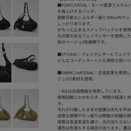
■POINT/DETAIL：モード感漂う
を格上げするバッグ。
調整可能なショルダー紐と500mlのペ
しっかりあります。
かちっと止まるスナップバックルを使用
光沢感のあるフェイクレザーを使用した
気のベージュ2色展開です。
■STYLING：フェイクレザーとフェ
どんなコーディネートとも相性の良いシ
■FABRIC/MATERIAL：合成皮
ジュの2素材を使用。
・BLKは合成樹脂を使用しています。
使用回数にかかわらず、時間の経過と共
す。
汚れが付着したままの放置は劣化を早め
過度な摩擦や引っ張りは樹脂の剥離の原
保管は高温多湿を避け、光の当たらない
濃色は色落ちする場合があります。濃淡