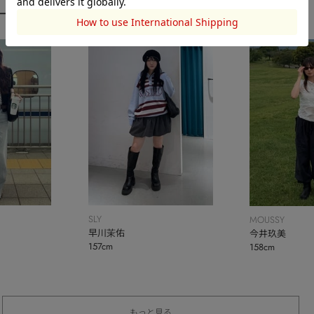
ーディネート
SLY
MOUSSY
早川茉佑
今井玖美
157cm
158cm
もっと見る