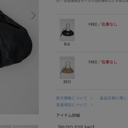
UP！会員様限定セールや送料無料などお得な
FREE
在庫なし
BLK
FREE
在庫なし
BEG
表示価格について
返品交換に関し
洗濯表記について
アイテム詳細
【BELTED TOTE BAG】