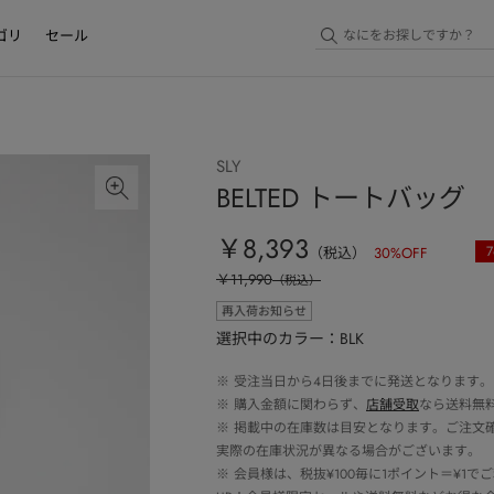
ゴリ
セール
SLY
BELTED トートバッグ
￥8,393
7
（税込）
30
%OFF
￥11,990
（税込）
再入荷お知らせ
選択中のカラー：BLK
※
受注当日から4日後までに発送となります。
※
購入金額に関わらず、
店舗受取
なら送料無
※
掲載中の在庫数は目安となります。ご注文
実際の在庫状況が異なる場合がございます。
※
会員様は、税抜¥100毎に1ポイント＝¥1