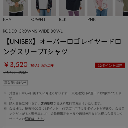
KHA
O/WHT
BLK
PNK
RODEO CROWNS WIDE BOWL
【UNISEX】オーバーロゴレイヤードロ
ングスリーブTシャツ
￥3,520
（税込）
20
%OFF
32
ポイント還元
￥4,400
（税込）
再入荷お知らせ
 ※ 
受注当日から4日後までに発送となります。 最短注文日の翌日にお届けいたしま
す。
 ※ 
購入金額に関わらず、
店舗受取
なら送料無料でお届けいたします。
 ※ 
会員様は、税抜¥100毎に1ポイント＝¥1でご利用頂けるポイントが貯まり、会員ラ
ンクが上がると還元率もUP！会員様限定セールや送料無料などお得な会員ランク
サービスの
詳細はこちら
。