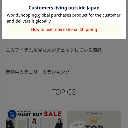
RODEO CROWNS WIDE
RODEO CROWNS WIDE
RODEO CRO
BOWL
鈴木愛未
BOWL
大山瑞貴
BOWL
鈴木愛未
157cm
165cm
157cm
このアイテムを見た人がチェックしている商品
閲覧中カテゴリーのランキング
TOPICS