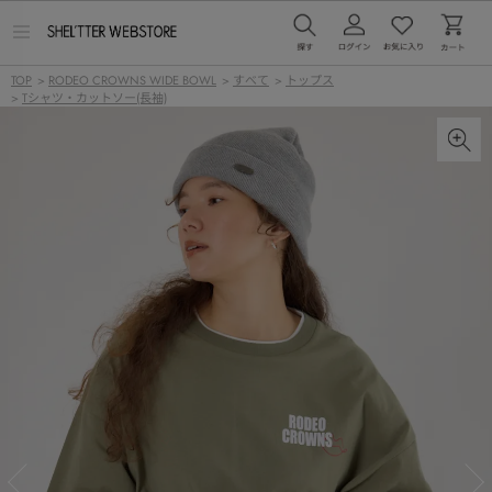
メ
ニ
ュ
TOP
>
RODEO CROWNS WIDE BOWL
>
すべて
>
トップス
ー
>
Tシャツ・カットソー(長袖)
を
開
く