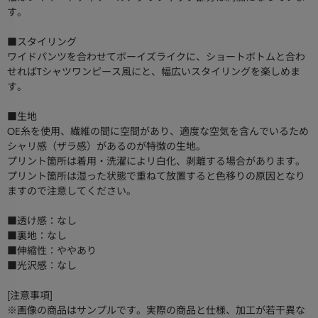
す。
■スタイリング
ワイドパンツを合わせてボーイズライクに、ショートボトムと合わ
せればTシャツワンピース風にと、幅広いスタイリングを楽しめま
す。
■生地
OE糸を使用、繊維の間に空間があり、適度な空気を含んでいるため
シャリ感（ザラ感）があるのが特徴の生地。
プリント箇所は着用・洗濯によリ白化、剥離する場合があります。
プリント箇所は湿った状態で重ねて放置すると色移りの原因となり
ますので注意してください。
■透け感：なし
■裏地：なし
■伸縮性：ややあり
■光沢感：なし
[注意事項]
※画像の商品はサンプルです。実際の商品と仕様、加工が若干異な