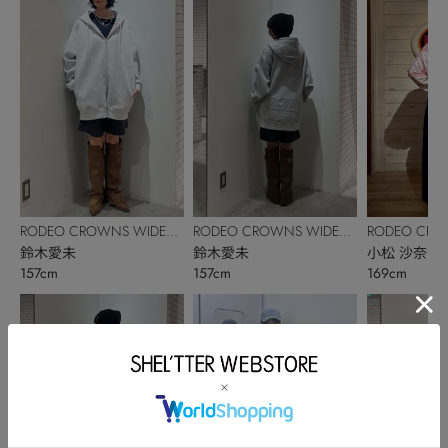
RODEO CROWNS WIDE
RODEO CROWNS WIDE
RODEO CRO
BOWL
鈴木愛未
BOWL
鈴木愛未
BOWL
小松 沙奈江
157cm
157cm
169cm