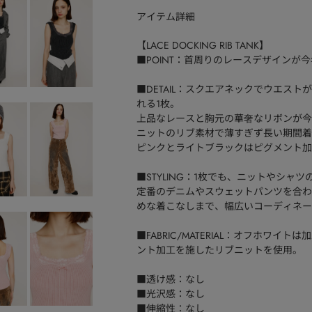
アイテム詳細
【LACE DOCKING RIB TANK】
■POINT：首周りのレースデザインが
■DETAIL：スクエアネックでウエス
れる1枚。
上品なレースと胸元の華奢なリボンが今
ニットのリブ素材で薄すぎず長い期間着
ピンクとライトブラックはピグメント加
■STYLING：1枚でも、ニットやシ
定番のデニムやスウェットパンツを合わ
めな着こなしまで、幅広いコーディネー
■FABRIC/MATERIAL：オフホ
ント加工を施したリブニットを使用。
■透け感：なし
■光沢感：なし
■伸縮性：なし