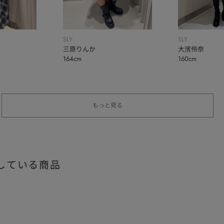
SLY
SLY
三原りんか
大濱伶奈
164cm
160cm
もっと見る
している商品