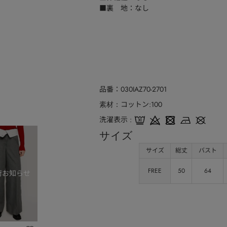
■裏 地：なし
品番
030IAZ70-2701
コットン:100
素材
洗濯表示
サイズ
サイズ
総丈
バスト
FREE
50
64