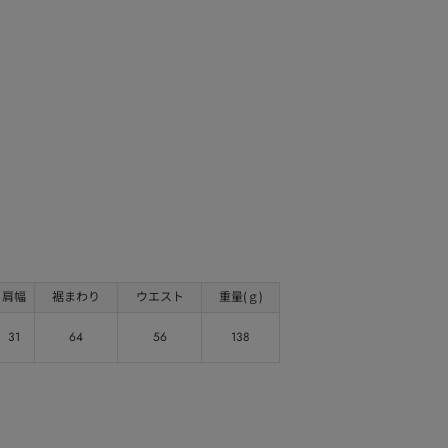
肩幅
裾まわり
ウエスト
重量(ｇ)
31
64
56
138