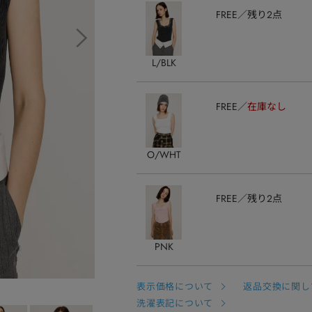
FREE
残り2点
L/BLK
FREE
在庫なし
O/WHT
FREE
残り2点
PNK
表示価格について
返品交換に関し
洗濯表記について