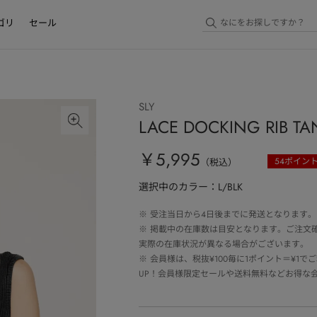
ゴリ
セール
SLY
LACE DOCKING RIB TA
￥5,995
54
ポイン
（税込）
選択中のカラー：L/BLK
※
受注当日から4日後までに発送となります。
※
掲載中の在庫数は目安となります。ご注文
実際の在庫状況が異なる場合がございます。
※
会員様は、税抜¥100毎に1ポイント＝¥1
UP！会員様限定セールや送料無料などお得な