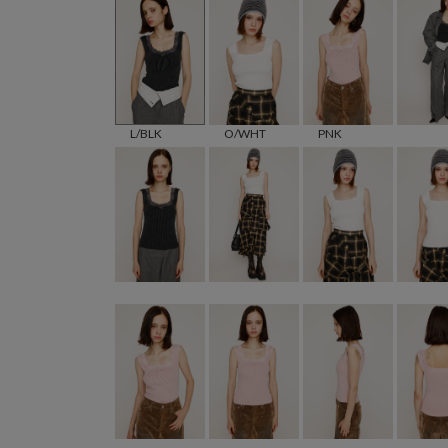
L/BLK
O/WHT
PNK