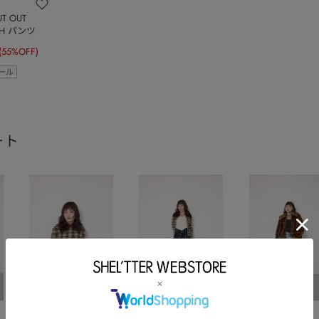
T OUT
SH パンツ
(55%OFF)
ール
ート
SLY
SLY
SLY