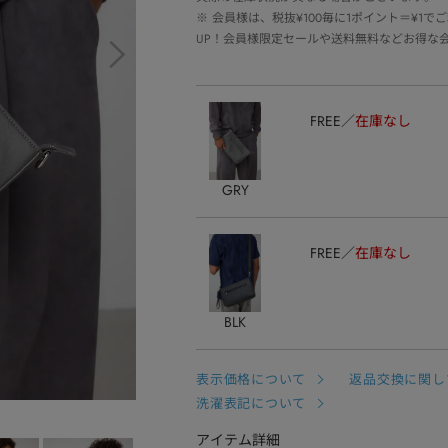
※
会員様は、税抜¥100毎に1ポイント＝¥1
UP！会員様限定セールや送料無料などお得な
FREE
在庫なし
GRY
FREE
在庫なし
BLK
表示価格について
返品交換に関し
洗濯表記について
アイテム詳細