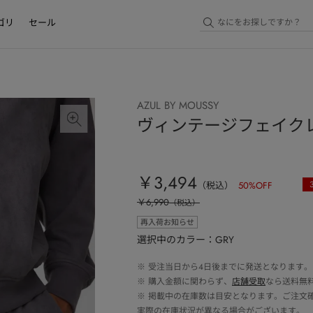
ゴリ
セール
AZUL BY MOUSSY
ヴィンテージフェイク
￥3,494
（税込）
50
%OFF
￥6,990
（税込）
再入荷お知らせ
選択中のカラー：GRY
※
受注当日から4日後までに発送となります。
※
購入金額に関わらず、
店舗受取
なら送料無
※
掲載中の在庫数は目安となります。ご注文
実際の在庫状況が異なる場合がございます。