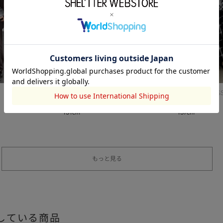
AZUL BY MOUSSY
AZUL BY MOUS
渡辺楓
齊藤さくら
151cm
157cm
もっと見る
している商品