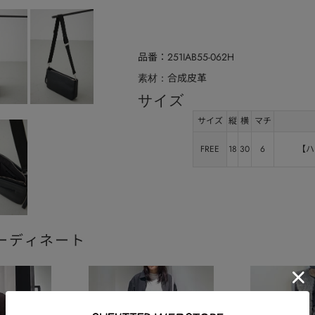
品番
251IAB55-062H
合成皮革
素材
サイズ
サイズ
縦
横
マチ
FREE
18
30
6
【ハ
ーディネート