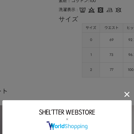
コットン:100
素材
洗濯表示
サイズ
サイズ
ウエスト
ヒッ
0
69
92.
1
73
96.
2
77
100
ート