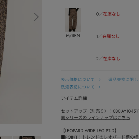
0
在庫なし
M/BRN
1
在庫なし
2
在庫なし
表示価格について
返品交換に関し
洗濯表記について
アイテム詳細
セットアップ（別売り）：
030IAY10-151
同シリーズのラインナップはこちら
【LEOPARD WIDE LEG PT-D】
■POINT：トレンドのレオパード柄