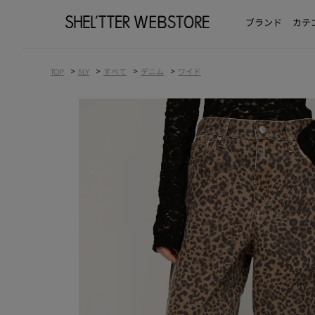
ブランド
カテ
>
>
>
>
TOP
SLY
すべて
デニム
ワイド