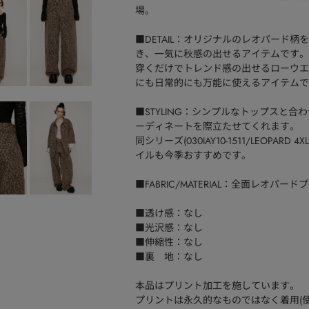
場。
■DETAIL：オリジナルのレオパード
き、一気に秋感の出せるアイテムです。
穿くだけでトレンド感の出せるローウエ
にも日常的にも万能に使えるアイテムで
■STYLING：シンプルなトップスと
ーディネートを際立たせてくれます。
同シリーズ(030IAY10-1511/LEOPAR
イルも今季おすすめです。
■FABRIC/MATERIAL：全面レオパ
■透け感：なし
■光沢感：なし
■伸縮性：なし
■裏 地：なし
本品はプリント加工を施しています。
プリントは永久的なものではなく着用(