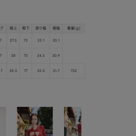
プ
股上
股下
渡り幅
裾幅
重量(ｇ)
7
27.5
73
33.1
30.1
7
28
75
34.3
30.9
.7
28.5
77
35.5
31.7
732