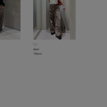
SLY
akari
156cm