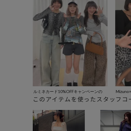
ルミネカード10%OFFキャンペーンの
Mizun
このアイテムを使ったスタッフコ
お...