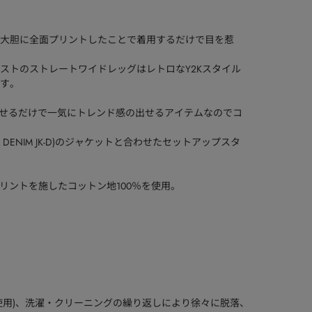
柄を大胆に全面プリントしたことで着用するだけで目を惹
ストのストレートワイドレッグはレトロなY2Kスタイル
す。
合わせるだけで一気にトレンド感の出せるアイテムなのでコ
D 4XL DENIM JK-D)のジャケットと合わせたセットアップスタ
ードプリントを施したコットン地100％を使用。
使用)、洗濯・クリーニングの繰り返しにより徐々に脱落、