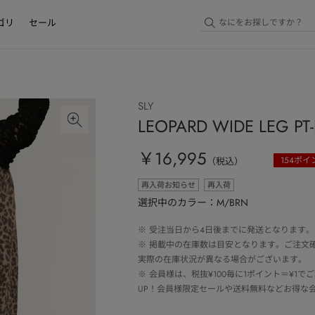
ゴリ
セール
SLY
LEOPARD WIDE LEG PT
￥16,995
154
ポイ
（税込）
再入荷お知らせ
再入荷
選択中のカラー：M/BRN
※
受注当日から4日後までに発送となります。
※
掲載中の在庫数は目安となります。ご注文
実際の在庫状況が異なる場合がございます。
※
会員様は、税抜¥100毎に1ポイント＝¥1
UP！会員様限定セールや送料無料などお得な