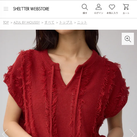
メ
ニ
ュ
TOP
>
AZUL BY MOUSSY
>
すべて
>
トップス
>
ニット
ー
を
開
く