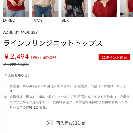
D/RED
IVOY
BLK
AZUL BY MOUSSY
ラインフリンジニットトップス
￥2,494
（税込）
50
%OFF
22
ポイント還元
￥4,990
（税込）
再入荷お知らせ
 ※ 
受注当日から4日後までに発送となります。 最短注文日の翌日にお届けいたしま
す。
 ※ 
会員様は、税抜¥100毎に1ポイント＝¥1でご利用頂けるポイントが貯まり、会員ラ
ンクが上がると還元率もUP！会員様限定セールや送料無料などお得な会員ランク
サービスの
詳細はこちら
。