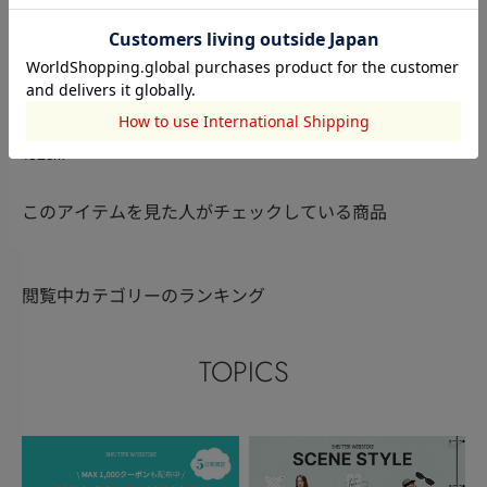
SLY
SLY
SLY
韮上愛美
韮上愛美
韮上愛美
152cm
152cm
152cm
このアイテムを見た人がチェックしている商品
閲覧中カテゴリーのランキング
TOPICS