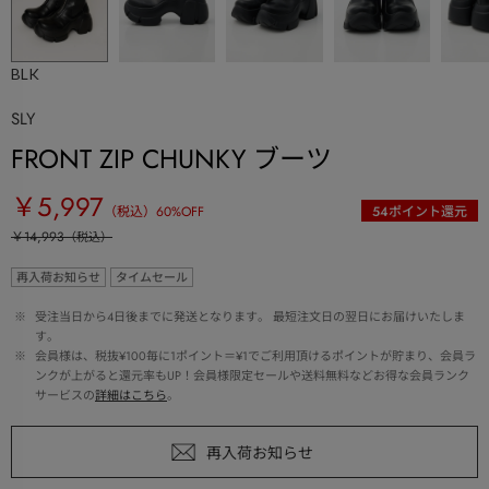
BLK
SLY
FRONT ZIP CHUNKY ブーツ
￥5,997
（税込）
60
%OFF
54
ポイント還元
￥14,993
（税込）
再入荷お知らせ
タイムセール
 ※ 
受注当日から4日後までに発送となります。 最短注文日の翌日にお届けいたしま
す。
 ※ 
会員様は、税抜¥100毎に1ポイント＝¥1でご利用頂けるポイントが貯まり、会員ラ
ンクが上がると還元率もUP！会員様限定セールや送料無料などお得な会員ランク
サービスの
詳細はこちら
。