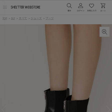
メ
ニ
ュ
TOP
>
SLY
>
すべて
>
シューズ
>
ブーツ
ー
を
開
く