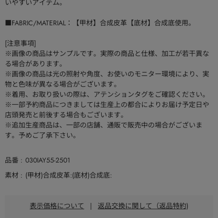
いやすいアイテム。
■FABRIC/MATERIAL：【甲材】合成皮革【底材】合成底使用。
[注意事項]
※画像の商品はサンプルです。実際の商品と仕様、加工が若干異な
る場合があります。
※画像の商品は光の照射や角度、お使いのモニター環境により、実
物と色味が異なる場合がございます。
※着用、お取り扱いの際は、アテンションタグをご確認ください。
※一部予約商品につきましては生産上の都合によりお届け予定日や
店頭発売と前後する場合もございます。
※追加生産商品は、一部の店舗、通販で販売中の場合がございま
す。予めご了承下さい。
品番
030IAY55-2501
素材
(甲材)合成皮革:(底材)合成底:
表示価格について
|
返品交換に関して（返品特約)