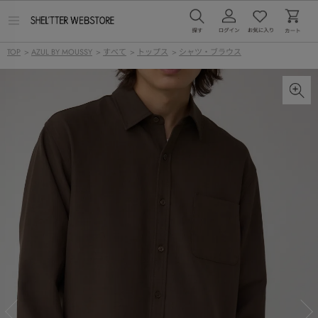
メ
ニ
ュ
TOP
>
AZUL BY MOUSSY
>
すべて
>
トップス
>
シャツ・ブラウス
ー
を
開
く