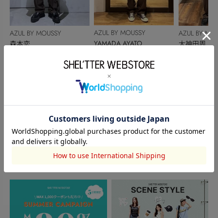
AZUL BY MOUSSY
AZUL BY MOUSSY
AZUL BY MO
YAMADA AYATO
森本恋
大神田周
177cm
156cm
180cm
このアイテムを見た人がチェックしている商品
閲覧中カテゴリーのランキング
TOPICS