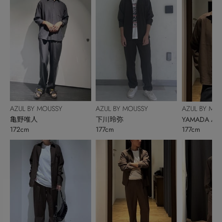
AZUL BY MOUSSY
AZUL BY MOUSSY
AZUL BY MO
亀野唯人
下川玲弥
YAMADA AY
172cm
177cm
177cm