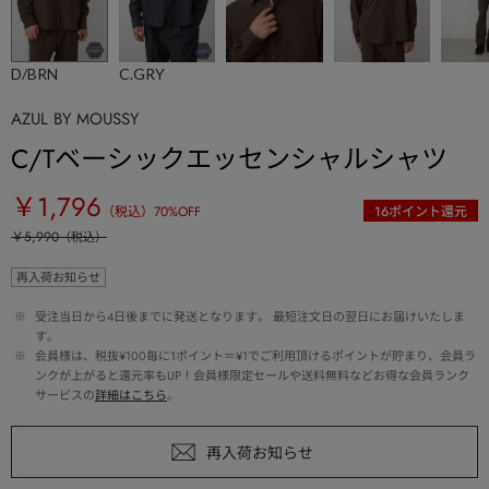
D/BRN
C.GRY
AZUL BY MOUSSY
C/Tベーシックエッセンシャルシャツ
￥1,796
（税込）
70
%OFF
16
ポイント還元
￥5,990
（税込）
再入荷お知らせ
 ※ 
受注当日から4日後までに発送となります。 最短注文日の翌日にお届けいたしま
す。
 ※ 
会員様は、税抜¥100毎に1ポイント＝¥1でご利用頂けるポイントが貯まり、会員ラ
ンクが上がると還元率もUP！会員様限定セールや送料無料などお得な会員ランク
サービスの
詳細はこちら
。