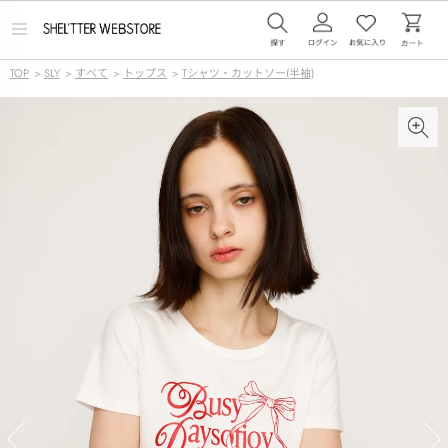
メ
ニ
ュ
TOP
>
SLY
>
すべて
>
トップス
>
Tシャツ・カットソー(半袖)
ー
を
開
く