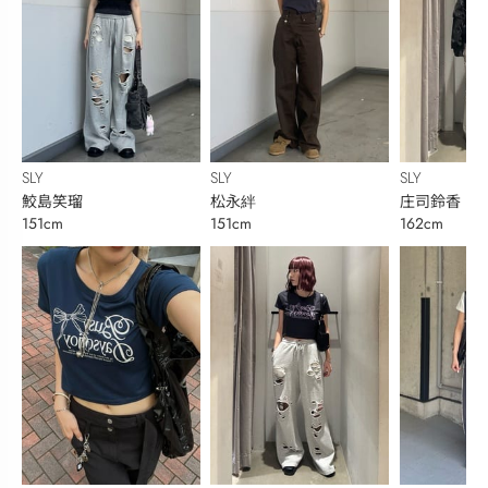
SLY
SLY
SLY
鮫島笑瑠
松永絆
庄司鈴香
151cm
151cm
162cm