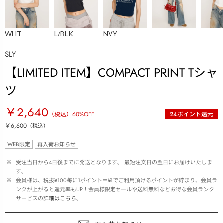
WHT
L/BLK
NVY
SLY
【LIMITED ITEM】COMPACT PRINT Tシャ
ツ
￥2,640
（税込）
60
%OFF
24
ポイント還元
￥6,600
（税込）
WEB限定
再入荷お知らせ
 ※ 
受注当日から4日後までに発送となります。 最短注文日の翌日にお届けいたしま
す。
 ※ 
会員様は、税抜¥100毎に1ポイント＝¥1でご利用頂けるポイントが貯まり、会員ラ
ンクが上がると還元率もUP！会員様限定セールや送料無料などお得な会員ランク
サービスの
詳細はこちら
。