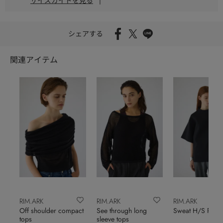
サイズガイドを見る
|
シェアする
関連アイテム
RIM.ARK
RIM.ARK
RIM.ARK
Off shoulder compact
See through long
Sweat H/S PO
tops
sleeve tops