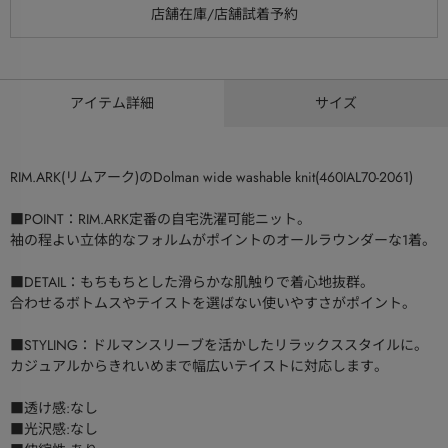
アイテム詳細
サイズ
RIM.ARK(リムアーク)のDolman wide washable knit(460IAL70-2061)
■POINT：RIM.ARK定番の自宅洗濯可能ニット。
袖の程よい立体的なフォルムがポイントのオールラウンダーな1着。
■DETAIL：もちもちとした滑らかな肌触りで着心地抜群。
合わせるボトムスやテイストを選ばない使いやすさがポイント。
■STYLING：ドルマンスリーブを活かしたリラックススタイルに。
カジュアルからきれいめまで幅広いテイストに対応します。
■透け感:なし
■光沢感:なし