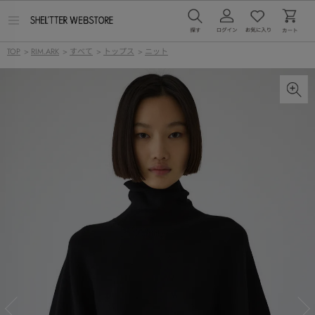
メ
ニ
ュ
TOP
>
RIM.ARK
>
すべて
>
トップス
>
ニット
ー
を
開
く