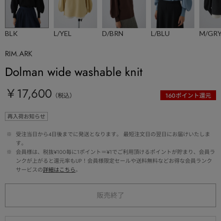
BLK
L/YEL
D/BRN
L/BLU
M/GR
RIM.ARK
Dolman wide washable knit
￥17,600
（税込）
160
ポイント還元
再入荷お知らせ
 ※ 
受注当日から4日後までに発送となります。 最短注文日の翌日にお届けいたしま
す。
 ※ 
会員様は、税抜¥100毎に1ポイント＝¥1でご利用頂けるポイントが貯まり、会員ラ
ンクが上がると還元率もUP！会員様限定セールや送料無料などお得な会員ランク
サービスの
詳細はこちら
。
販売終了