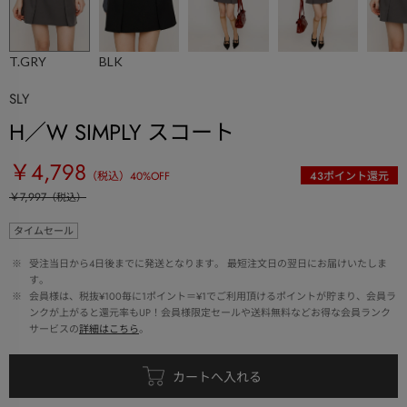
T.GRY
BLK
SLY
H／W SIMPLY スコート
￥4,798
（税込）
40
%OFF
43
ポイント還元
￥7,997
（税込）
タイムセール
 ※ 
受注当日から4日後までに発送となります。 最短注文日の翌日にお届けいたしま
す。
 ※ 
会員様は、税抜¥100毎に1ポイント＝¥1でご利用頂けるポイントが貯まり、会員ラ
ンクが上がると還元率もUP！会員様限定セールや送料無料などお得な会員ランク
サービスの
詳細はこちら
。