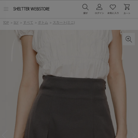
メ
ニ
ュ
TOP
>
SLY
>
すべて
>
ボトム
>
スカート(ミニ)
ー
を
開
く