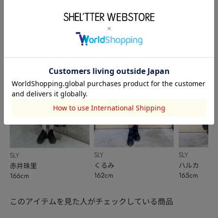
SLY
SLY
SLY
横堀 梨華
saya tsutsumi
庄司鈴香
150cm
158cm
162cm
SLY
SLY
SLY
くるみ
ハルカ
赤井珠里
162cm
165cm
166cm
このアイテムを見た人がチェックしている商品