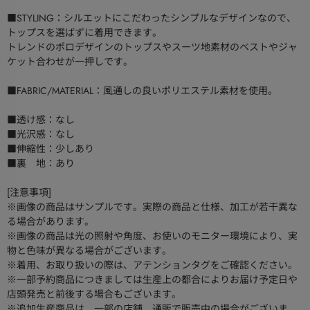
■STYLING：シルエットにこだわったシンプルなデザインなので、
トップスを選ばずに着用できます。
トレンドのポロデザインのトップスやスーツ地素材のベストやジャ
ケット合わせが一押しです。
■FABRIC/MATERIAL：風通しの良いポリエステル素材を使用。
■透け感：なし
■光沢感：なし
■伸縮性：少しあり
■裏 地：あり
[注意事項]
※画像の商品はサンプルです。実際の商品と仕様、加工が若干異な
る場合があります。
※画像の商品は光の照射や角度、お使いのモニター環境により、実
物と色味が異なる場合がございます。
※着用、お取り扱いの際は、アテンションタグをご確認ください。
※一部予約商品につきましては生産上の都合によりお届け予定日や
店頭発売と前後する場合もございます。
※追加生産商品は、一部の店舗、通販で販売中の場合がございま