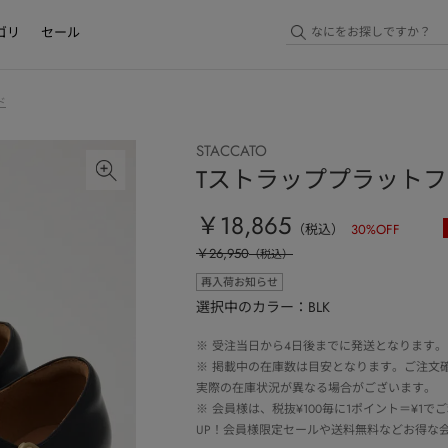
ゴリ
セール
ド
STACCATO
Tストラッププラット
￥18,865
（税込）
30
%OFF
￥26,950
（税込）
再入荷お知らせ
選択中のカラー：BLK
※
受注当日から4日後までに発送となります。
※
掲載中の在庫数は目安となります。ご注文
実際の在庫状況が異なる場合がございます。
※
会員様は、税抜¥100毎に1ポイント＝¥1
UP！会員様限定セールや送料無料などお得な