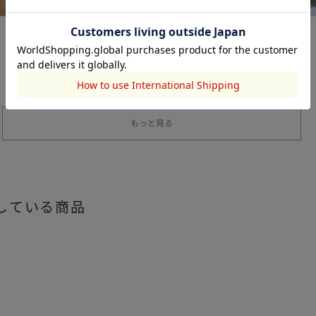
STACCATO
STACCATO
大谷澪
宮城直奈
163cm
168cm
もっと見る
している商品