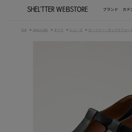
ブランド
カテ
>
>
>
>
TOP
STACCATO
すべて
シューズ
ローファー・オックスフォー