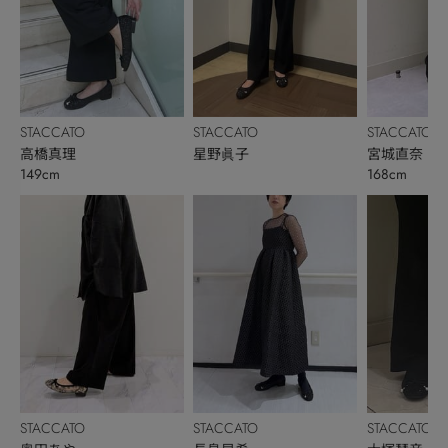
STACCATO
STACCATO
STACCATO
高橋真理
星野眞子
宮城直奈
149cm
168cm
STACCATO
STACCATO
STACCATO