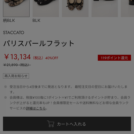
柄BLK
BLK
STACCATO
パリスパールフラット
￥13,134
（税込）
40
%OFF
119
ポイント還元
￥21,890
（税込）
再入荷お知らせ
 ※ 
受注当日から4日後までに発送となります。 最短注文日の翌日にお届けいたしま
す。
 ※ 
会員様は、税抜¥100毎に1ポイント＝¥1でご利用頂けるポイントが貯まり、会員ラ
ンクが上がると還元率もUP！会員様限定セールや送料無料などお得な会員ランク
サービスの
詳細はこちら
。