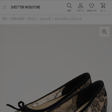
メ
ニ
ュ
TOP
>
STACCATO
>
すべて
>
シューズ
>
スリッポン・フラット
ー
を
開
く