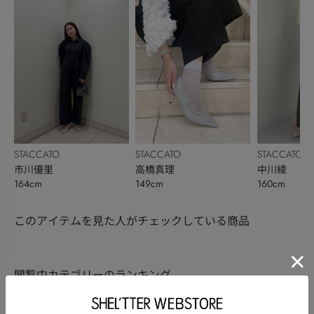
STACCATO
STACCATO
STACCATO
市川優里
高橋真理
中川綾
164cm
149cm
160cm
このアイテムを見た人がチェックしている商品
閲覧中カテゴリーのランキング