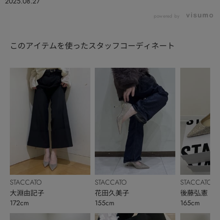
2025.08.27
powered by
このアイテムを使ったスタッフコーディネート
STACCATO
STACCATO
STACCATO
大淵由記子
花田久美子
後藤弘憲
172cm
155cm
165cm