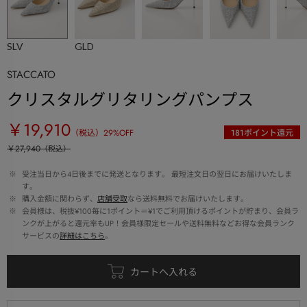
SLV
GLD
STACCATO
クリスタルグリタリングパンプス
￥19,910
（税込）
29
%OFF
181
ポイント還元
￥27,940
（税込）
 ※ 
受注当日から4日後までに発送となります。 最短注文日の翌日にお届けいたしま
す。
 ※ 
購入金額に関わらず、
店舗受取
なら送料無料でお届けいたします。
 ※ 
会員様は、税抜¥100毎に1ポイント＝¥1でご利用頂けるポイントが貯まり、会員ラ
ンクが上がると還元率もUP！会員様限定セールや送料無料などお得な会員ランク
サービスの
詳細はこちら
。