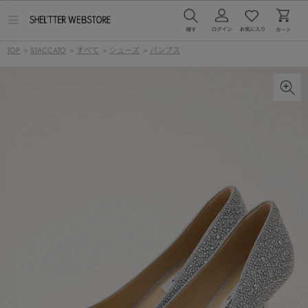
メ
ニ
ュ
TOP
>
STACCATO
>
すべて
>
シューズ
>
パンプス
ー
を
開
く