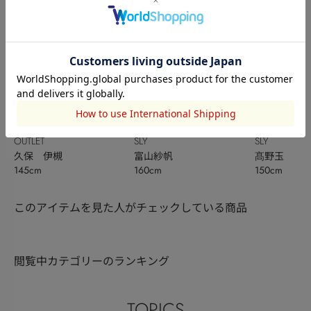
OUTLET
SLY
SLY
久保 伊槻
富山紗帆
髙野玉
145cm
160cm
150cm
このアイテムを見た人がチェックしている商品
閲覧中カテゴリーのランキング
TOPICS