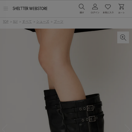
メ
ニ
ュ
TOP
>
SLY
>
すべて
>
シューズ
>
ブーツ
ー
を
開
く