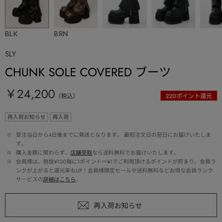
BLK
BRN
SLY
CHUNK SOLE COVERED ブーツ
￥24,200
（税込）
220
ポイント還元
再入荷お知らせ
再入荷
 ※ 
受注当日から4日後までに発送となります。 最短注文日の翌日にお届けいたしま
す。
 ※ 
購入金額に関わらず、
店舗受取
なら送料無料でお届けいたします。
 ※ 
会員様は、税抜¥100毎に1ポイント＝¥1でご利用頂けるポイントが貯まり、会員ラ
ンクが上がると還元率もUP！会員様限定セールや送料無料などお得な会員ランク
サービスの
詳細はこちら
。