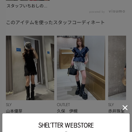
スタッフいちおしの新
作アイテムとこれか
powered by
ら...
このアイテムを使ったスタッフコーディネート
SLY
OUTLET
SLY
山本優芽
久保 伊槻
赤井珠里
163cm
145cm
166cm