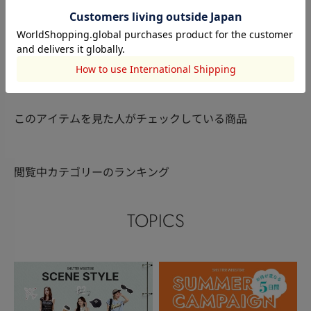
AZUL BY MOUSSY
AZUL BY MOUSSY
AZUL BY MO
島崎紅麗
小川菜々
カリナ
158cm
166cm
158cm
このアイテムを見た人がチェックしている商品
閲覧中カテゴリーのランキング
TOPICS