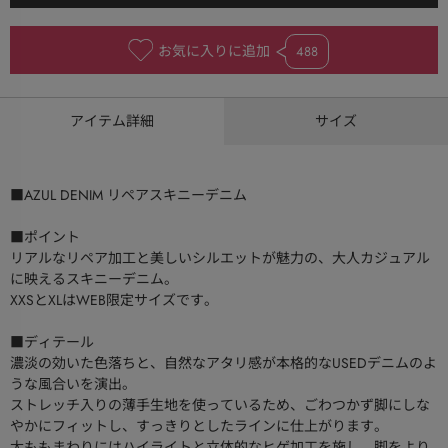
お気に入りに追加
488
アイテム詳細
サイズ
■AZUL DENIM リペアスキニーデニム
■ポイント
リアルなリペア加工と美しいシルエットが魅力の、大人カジュアル
に映えるスキニーデニム。
XXSとXLはWEB限定サイズです。
■ディテール
濃淡の効いた色落ちと、自然なアタリ感が本格的なUSEDデニムのよ
うな風合いを演出。
ストレッチ入りの薄手生地を使っているため、ごわつかず脚にしな
やかにフィットし、すっきりとしたラインに仕上がります。
太ももまわりにはハイライトと立体的なヒゲ加工を施し、脚をより