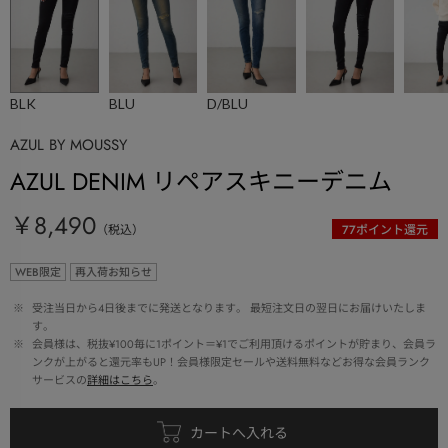
BLK
BLU
D/BLU
AZUL BY MOUSSY
AZUL DENIM リペアスキニーデニム
￥8,490
（税込）
77
ポイント還元
WEB限定
再入荷お知らせ
 ※ 
受注当日から4日後までに発送となります。 最短注文日の翌日にお届けいたしま
す。
 ※ 
会員様は、税抜¥100毎に1ポイント＝¥1でご利用頂けるポイントが貯まり、会員ラ
ンクが上がると還元率もUP！会員様限定セールや送料無料などお得な会員ランク
サービスの
詳細はこちら
。