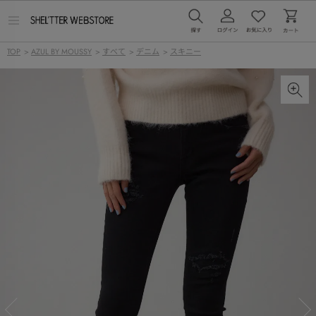
メ
ニ
ュ
TOP
>
AZUL BY MOUSSY
>
すべて
>
デニム
>
スキニー
ー
を
開
く