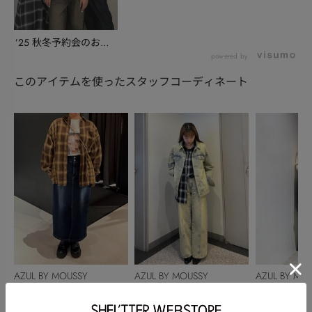
’25 秋冬予約会のおす
すめアイテムをご...
powered by
このアイテムを使ったスタッフコーディネート
AZUL BY MOUSSY
AZUL BY MOUSSY
AZUL BY MO
中村紗佳
金城ひいな
澤野冴弥
157cm
155cm
161cm