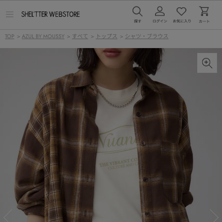
メ
ニ
ュ
TOP
>
AZUL BY MOUSSY
>
すべて
>
トップス
>
シャツ・ブラウス
ー
を
開
く