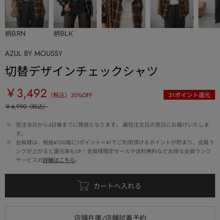
柄BRN
柄BLK
AZUL BY MOUSSY
切替デザインチェックシャツ
￥3,492
（税込）
30
%OFF
31
ポイント還元
￥4,990
（税込）
 ※ 
受注当日から4日後までに発送となります。 最短注文日の翌日にお届けいたしま
す。
 ※ 
会員様は、税抜¥100毎に1ポイント＝¥1でご利用頂けるポイントが貯まり、会員ラ
ンクが上がると還元率もUP！会員様限定セールや送料無料などお得な会員ランク
サービスの
詳細はこちら
。