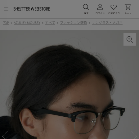
メ
ニ
ュ
TOP
>
AZUL BY MOUSSY
>
すべて
>
ファッション雑貨
>
サングラス・メガネ
ー
を
開
く