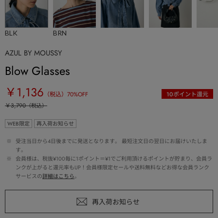
BLK
BRN
AZUL BY MOUSSY
Blow Glasses
￥1,136
（税込）
70
%OFF
10
ポイント還元
￥3,790
（税込）
WEB限定
再入荷お知らせ
 ※ 
受注当日から4日後までに発送となります。 最短注文日の翌日にお届けいたしま
す。
 ※ 
会員様は、税抜¥100毎に1ポイント＝¥1でご利用頂けるポイントが貯まり、会員ラ
ンクが上がると還元率もUP！会員様限定セールや送料無料などお得な会員ランク
サービスの
詳細はこちら
。