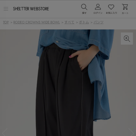
メ
ニ
ュ
TOP
>
RODEO CROWNS WIDE BOWL
>
すべて
>
ボトム
>
パンツ
ー
を
開
く