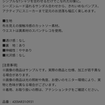
シンプルなTシャツを合わせるだけでこなれた印象に。
シーズンムード溢れるサンダル合わせから、きれいめなパンプス、
アクティブにスニーカーまで足元のお洒落も幅広く楽しめます。
■生地
布帛見えの接触冷感のカットソー素材。
ウエストは異素材のスパンテレコを使用。
■透け感：なし
■裏 地：あり
■伸縮性：ややあり
■光沢感：なし
[注意事項]
※画像の商品はサンプルです。実際の商品と仕様、加工が若干異な
る場合があります。
※画像の商品は光の照射や角度、お使いのモニター環境により、実
物と色味が異なる場合がございます。
※着用、お取り扱いの際は、アテンションタグをご確認ください。
品番
420IAR31-0931