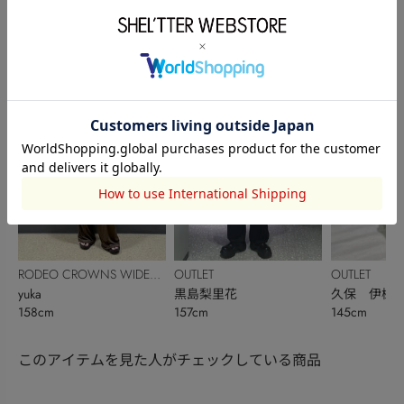
RODEO CROWNS WIDE
RODEO CROWNS WIDE
OUTLET
BOWL
平澤桜
BOWL
柏谷梢
池田直美
163cm
163cm
167cm
RODEO CROWNS WIDE
OUTLET
OUTLET
BOWL
yuka
黒島梨里花
久保 伊槻
158cm
157cm
145cm
このアイテムを見た人がチェックしている商品