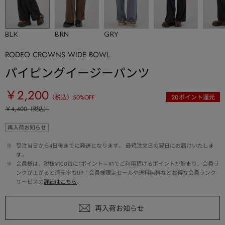
BLK
BRN
GRY
RODEO CROWNS WIDE BOWL
パイピングイージーパンツ
￥2,200
（税込）
50
%OFF
20
ポイント還元
￥4,400
（税込）
再入荷お知らせ
 ※ 
受注当日から4日後までに発送となります。 最短注文日の翌日にお届けいたしま
す。
 ※ 
会員様は、税抜¥100毎に1ポイント＝¥1でご利用頂けるポイントが貯まり、会員ラ
ンクが上がると還元率もUP！会員様限定セールや送料無料などお得な会員ランク
サービスの
詳細はこちら
。