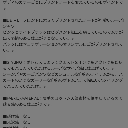
ボディのカラーごとにプリントアートを変えているのもポイントで
す。
■DETAIL：フロントに大きくプリントされたアートが可愛いルーズT
シャツ。
ピンクとライトブラックはピグメント加工を施しているのでムラが
出て表情のある仕上がりとなっています。
バックには本コラボレーションのオリジナルロゴがプリントされて
います。
■STYLING：ボトムスによってウエストをインでもアウトでもどち
らでも楽しんでいただけるルーズなサイズ感に仕上げています。
ジーンズやカーゴパンツなどカジュアルな印象のアイテムから、ス
カートのようなガーリーな印象のボトムスまで幅広いスタイリング
で楽しんでいただけます。
■FABRIC/MATERIAL：薄手のコットン天竺素材を使用しているので
落ち感のある仕上がりです。
■透け感：なし
■光沢感：なし