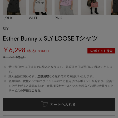
L/BLK
WHT
PNK
SLY
Esther Bunny x SLY LOOSE Tシャツ
￥6,298
（税込）
30
%OFF
57
ポイント還元
￥8,998
（税込）
 ※ 
受注当日から4日後までに発送となります。 最短注文日の翌日にお届けいたしま
す。
 ※ 
購入金額に関わらず、
店舗受取
なら送料無料でお届けいたします。
 ※ 
会員様は、税抜¥100毎に1ポイント＝¥1でご利用頂けるポイントが貯まり、会員ラ
ンクが上がると還元率もUP！会員様限定セールや送料無料などお得な会員ランク
サービスの
詳細はこちら
。