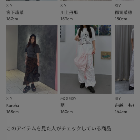
SLY
SLY
SLY
宮下瑠菜
川上丹那
郡司菜穂
167cm
159cm
150cm
SLY
MOUSSY
SLY
Kureha
萌
舟越 もも
168cm
160cm
164cm
このアイテムを見た人がチェックしている商品