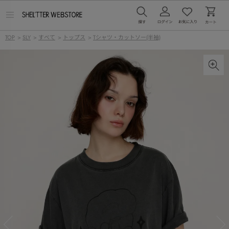
メ
ニ
ュ
TOP
>
SLY
>
すべて
>
トップス
>
Tシャツ・カットソー(半袖)
ー
を
開
く