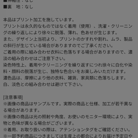
■伸縮性：なし
■裏 地：なし
本品はプリント加工を施しています。
プリントは永久的なものではなく着用（使用）、洗濯・クリーニン
グの繰り返しにより徐々に脱落、薄れ、色あせが生じます。
また、デザイン上当初より、プリントのかすれや割れ、ムラ、製品
の斜行が生じている場合がありますのでご了承ください。
ご着用の際に組み合わせ衣料に色落ちする場合がありますので、濃
淡の組み合わせはご注意下さい。
染色特性上、着用やクリーニングを繰り返すにつれ徐々に白化や染
料・顔料の脱落が生じ、独特な色合いをお楽しみいただけます。
濃色品は、摩擦により他の衣料、雑貨、家具類に色落ちします。
白、淡色との組み合わせは避けて下さい。
[注意事項]
※画像の商品はサンプルです。実際の商品と仕様、加工が若干異な
る場合があります。
※画像の商品は光の照射や角度、お使いのモニター環境により、実
物と色味が異なる場合がございます。
※着用、お取り扱いの際は、アテンションタグをご確認ください。
※一部予約商品につきましては生産上の都合によりお届け予定日や