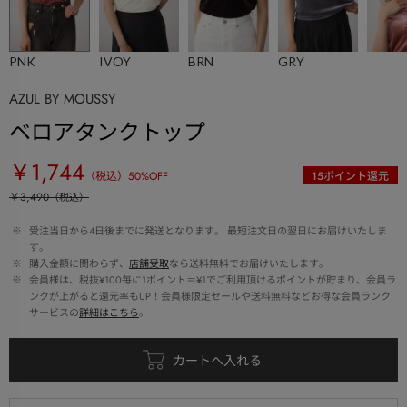
PNK
IVOY
BRN
GRY
AZUL BY MOUSSY
ベロアタンクトップ
￥1,744
（税込）
50
%OFF
15
ポイント還元
￥3,490
（税込）
 ※ 
受注当日から4日後までに発送となります。 最短注文日の翌日にお届けいたしま
す。
 ※ 
購入金額に関わらず、
店舗受取
なら送料無料でお届けいたします。
 ※ 
会員様は、税抜¥100毎に1ポイント＝¥1でご利用頂けるポイントが貯まり、会員ラ
ンクが上がると還元率もUP！会員様限定セールや送料無料などお得な会員ランク
サービスの
詳細はこちら
。