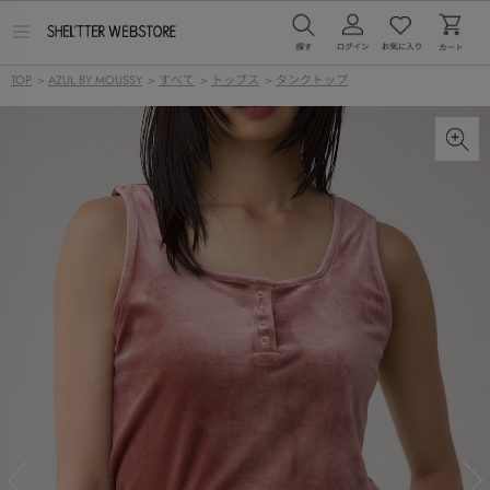
メ
ニ
ュ
TOP
>
AZUL BY MOUSSY
>
すべて
>
トップス
>
タンクトップ
ー
を
開
く