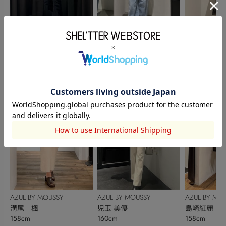
OUTLET
本社STAFF
AZUL BY MO
北村 茉日琉
西田沙希
澤野冴弥
157cm
165cm
161cm
AZUL BY MOUSSY
AZUL BY MOUSSY
AZUL BY MO
溝尾 楓
児玉 美優
島崎紅麗
158cm
160cm
158cm