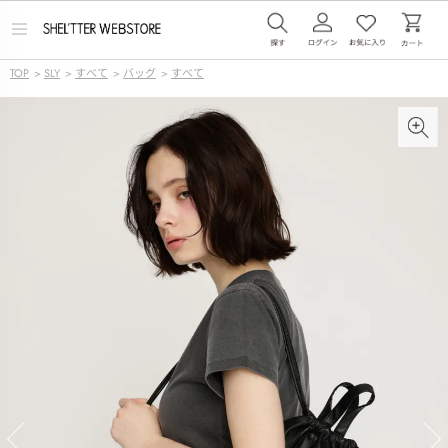
メ
ニ
ュ
TOP
>
SLY
>
すべて
>
バッグ
>
すべて
ー
を
開
く