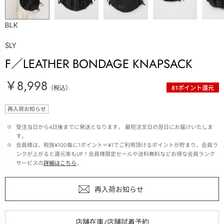
BLK
SLY
F／LEATHER BONDAGE KNAPSACK
￥8,998
（税込）
81
ポイント還元
再入荷お知らせ
 ※ 
受注当日から4日後までに発送となります。 最短注文日の翌日にお届けいたしま
す。
 ※ 
会員様は、税抜¥100毎に1ポイント＝¥1でご利用頂けるポイントが貯まり、会員ラ
ンクが上がると還元率もUP！会員様限定セールや送料無料などお得な会員ランク
サービスの
詳細はこちら
。