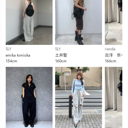
SLY
SLY
rienda
emika tomioka
土井聖
古澤 奈々
154cm
160cm
166cm