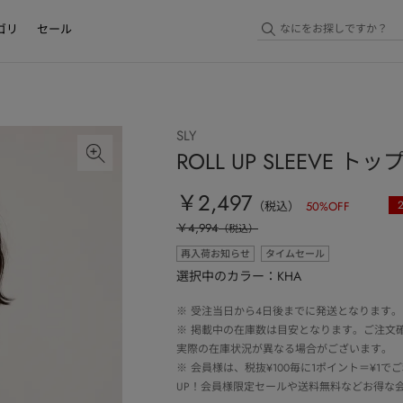
ゴリ
セール
SLY
ROLL UP SLEEVE トッ
￥2,497
（税込）
50
%OFF
￥4,994
（税込）
再入荷お知らせ
タイムセール
選択中のカラー：KHA
※
受注当日から4日後までに発送となります。
※
掲載中の在庫数は目安となります。ご注文
実際の在庫状況が異なる場合がございます。
※
会員様は、税抜¥100毎に1ポイント＝¥1
UP！会員様限定セールや送料無料などお得な