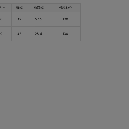
スト
肩幅
袖口幅
裾まわり
10
42
27.5
100
10
42
28.5
100