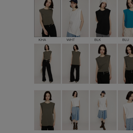
KHA
WHT
BLK
BLU