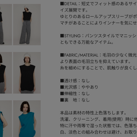
■DETAIL：短丈でフィット感のある
イズ展開です。
ゆとりのあるロールアップスリーブがポ
マチがあることによりインナーを気にせ
■STYLING：パンツスタイルでマニ
ともできる万能なアイテム。
■FABRIC/MATERIAL：毛羽の
より表面の毛羽立ちを抑えています。
糸を細めにすることで、肌触りが良くし
■透け感：なし
■光沢感：ややあり
■伸縮性：なし
■裏 地：なし
本品は素材の特性上色落ちします。
洗濯、クリーニング、着用(使用）時に
特に汗や雨等で湿った状態では、色落ち
白、淡色との組み合わせは避け、お取り