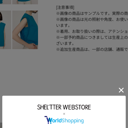
[注意事項]
※画像の商品はサンプルです。実際の商
※画像の商品は光の照射や角度、お使い
います。
※着用、お取り扱いの際は、アテンショ
※一部予約商品につきましては生産上の
ざいます。
※追加生産商品は、一部の店舗、通販で
品番
030ISR80-3271
コットン100
素材
洗濯表示
サイズ