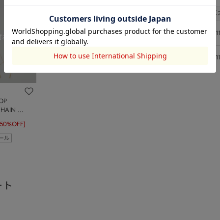
サイズ
総丈
バ
1
47
1
2
67
1
OP
CHAIN ネ
(50%OFF)
ール
ート