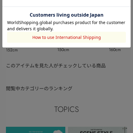
SLY
SLY
SLY
髙野玉
土井アユミ
湊有里紗
150cm
160cm
152cm
このアイテムを見た人がチェックしている商品
閲覧中カテゴリーのランキング
TOPICS