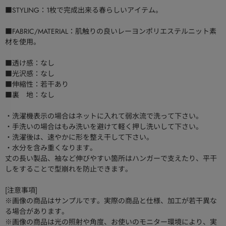
■STYLING：1枚で完成出来る春らしいアイテム。
■FABRIC/MATERIAL：肌触りの良いレーヨンポリエステルニット素
材を使用。
■透け感：なし
■光沢感：なし
■伸縮性：若干あり
■裏 地：なし
・洗濯機表示の場合はネットに入れて弱水流で洗って下さい。
・手洗いの場合はもみ洗いを避けて軽く押し洗いして下さい。
・洗濯後は、速やかに形を整え干して下さい。
・水分を含み重くなります。
丈の長い製品、袖など伸びやすい箇所はハンガーで支えたり、平干
しをすることで型崩れを防止できます。
[注意事項]
※画像の商品はサンプルです。実際の商品と仕様、加工が若干異な
る場合があります。
※画像の商品は光の照射や角度、お使いのモニター環境により、実