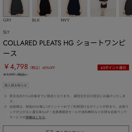
GRY
BLK
NVY
SLY
COLLARED PLEATS HG ショートワンピ
ース
￥4,798
（税込）
40
%OFF
43
ポイント還元
￥7,997
（税込）
再入荷お知らせ
 ※ 
受注当日から4日後までに発送となります。 最短注文日の翌日にお届けいたしま
す。
 ※ 
会員様は、税抜¥100毎に1ポイント＝¥1でご利用頂けるポイントが貯まり、会員ラ
ンクが上がると還元率もUP！会員様限定セールや送料無料などお得な会員ランク
サービスの
詳細はこちら
。