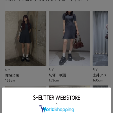
SLY
SLY
SLY
切塚 咲雪
土井アユミ
佐藤茉来
153cm
160cm
163cm