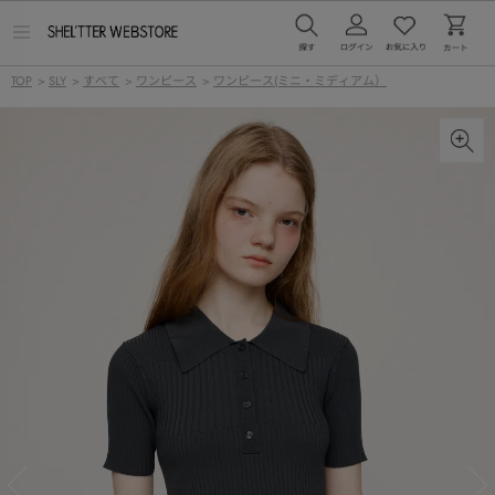
メ
ニ
ュ
TOP
>
SLY
>
すべて
>
ワンピース
>
ワンピース(ミニ・ミディアム）
ー
を
開
く