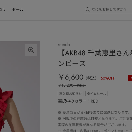
ゴリ
セール
rienda
【AKB48 千葉恵里
ンピース
￥6,600
（税込）
50
%OFF
￥13,200
（税込）
再入荷お知らせ
タイムセール
選択中のカラー：RED
※
受注当日から4日後までに発送となります。
※
掲載中の在庫数は目安となります。ご注文
実際の在庫状況が異なる場合がございます。
※
会員様は、税抜¥100毎に1ポイント＝¥1