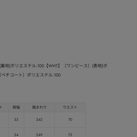
00(裏地)ポリエステル:100【WHT】〔ワンピース〕(表地)ポ
0〔ペチコート〕ポリエステル:100
ト
肩幅
裾まわり
ウエスト
33
242
70
34
249
73