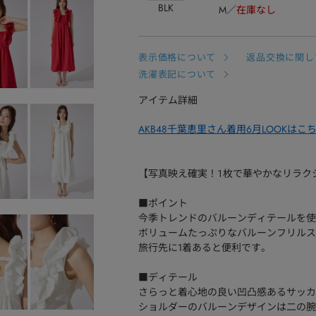
BLK
M
在庫なし
表示価格について
返品交換に関し
洗濯表記について
アイテム詳細
AKB48千葉恵里さん着用6月LOOKはこ
【写真映え確実！１枚で華やかなリラク
■ポイント
今季トレンドのバルーンディテールを使
ボリュームたっぷりなバルーンフリルス
旅行先に1着あると便利です。
■ディテール
さらっと着心地の良い凹凸感あるサッカ
ショルダーのバルーンデザインは二の腕