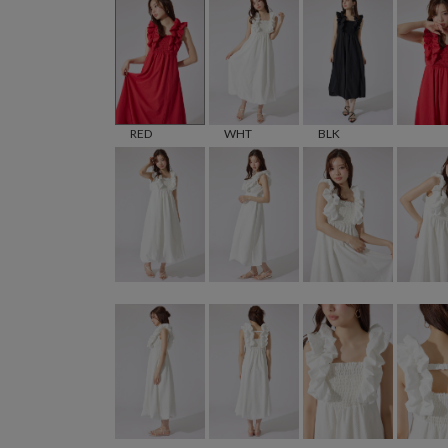
RED
WHT
BLK