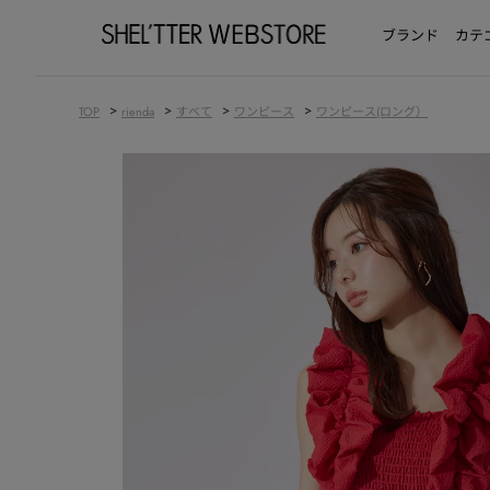
ブランド
カテ
>
>
>
>
TOP
rienda
すべて
ワンピース
ワンピース(ロング）