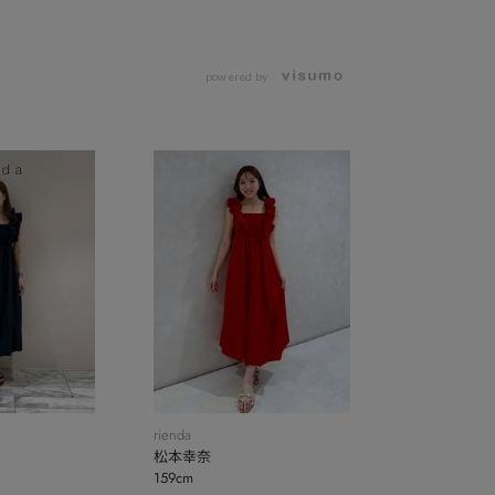
powered by
rienda
松本幸奈
159cm