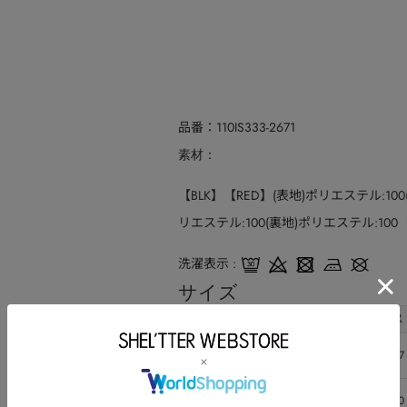
品番
110IS333-2671
素材
【BLK】【RED】(表地)ポリエステル:1
リエステル:100(裏地)ポリエステル:10
洗濯表示
サイズ
サイズ
総丈
バス
S
124
87
M
127
90