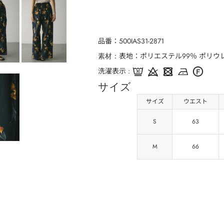
品番
500IAS31-2871
表地：ポリエステル99％ ポリウレ
素材
洗濯表示
サイズ
サイズ
ウエスト
S
63
M
66