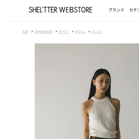
ブランド
カテ
>
>
>
>
TOP
STYLEMIXER
すべて
ボトム
パンツ