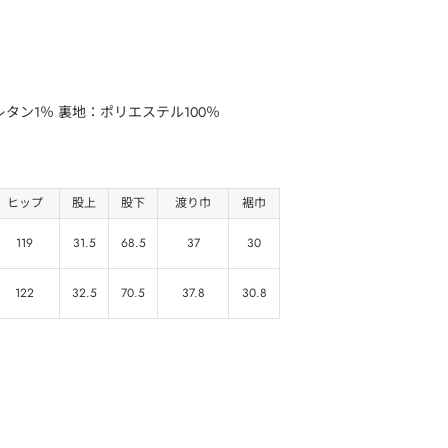
タン1％ 裏地：ポリエステル100％
ヒップ
股上
股下
渡り巾
裾巾
119
31.5
68.5
37
30
122
32.5
70.5
37.8
30.8