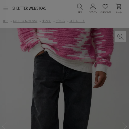
メ
ニ
ュ
TOP
>
AZUL BY MOUSSY
>
すべて
>
デニム
>
ストレート
ー
を
開
く