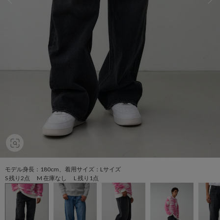
モデル身長：180cm、着用サイズ：Lサイズ
S 残り2点 M 在庫なし L 残り1点