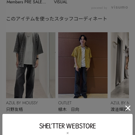
Members PRE SALEの
VISUAL
お知ら...
powered by
このアイテムを使ったスタッフコーディネート
AZUL BY MOUSSY
OUTLET
AZUL BY MO
只野友梧
植木 日向
渡邉輝誠
170cm
170cm
183cm