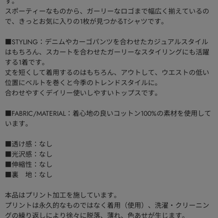
す。
スポーティーなものから、ガーリーなロゴまで幅広く揃えているの
で、きっとお気に入りの1枚が見つかるTシャツです。
■STYLING：デニムやカーゴパンツを合わせたカジュアルスタイル
はもちろん、スカートを合わせたガーリーなスタイリングにも活躍
する1着です。
丈を短くして着用するのはもちろん、アウトして、ウエストの低い
位置にベルトを巻くと今季のトレンドスタイルに。
合わせやすくデイリー使いしやすいトップスです。
■FABRIC/MATERIAL：着心地の良いコットン100%の素材を使用して
います。
■透け感：なし
■光沢感：なし
■伸縮性：なし
■裏 地：なし
本品はプリント加工を施しています。
プリントは永久的なものではなく着用（使用）、洗濯・クリーニン
グの繰り返しにより徐々に脱落、薄れ、色あせが生じます。