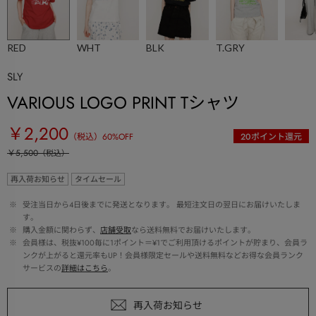
RED
WHT
BLK
T.GRY
SLY
VARIOUS LOGO PRINT Tシャツ
￥2,200
（税込）
60
%OFF
20
ポイント還元
￥5,500
（税込）
再入荷お知らせ
タイムセール
 ※ 
受注当日から4日後までに発送となります。 最短注文日の翌日にお届けいたしま
す。
 ※ 
購入金額に関わらず、
店舗受取
なら送料無料でお届けいたします。
 ※ 
会員様は、税抜¥100毎に1ポイント＝¥1でご利用頂けるポイントが貯まり、会員ラ
ンクが上がると還元率もUP！会員様限定セールや送料無料などお得な会員ランク
サービスの
詳細はこちら
。