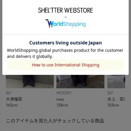
SLY
SLY
SLY
片山亜紀子
岩元 清伶奈
ハルカ
148cm
163cm
165cm
MOUSSY
SLY
SLY
mao
水上 菜津
大津瑠菜
158cm
155cm
162cm
このアイテムを見た人がチェックしている商品