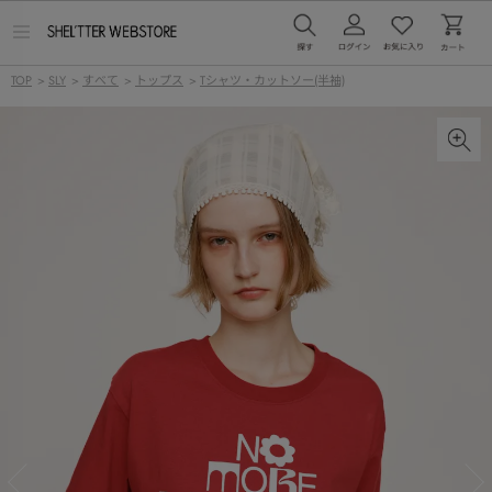
メ
ニ
ュ
TOP
>
SLY
>
すべて
>
トップス
>
Tシャツ・カットソー(半袖)
ー
を
開
く