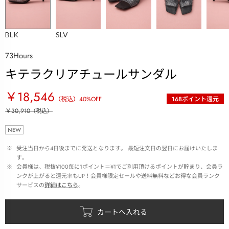
BLK
SLV
73Hours
キテラクリアチュールサンダル
￥18,546
（税込）
40
%OFF
168
ポイント還元
￥30,910
（税込）
NEW
 ※ 
受注当日から4日後までに発送となります。 最短注文日の翌日にお届けいたしま
す。
 ※ 
会員様は、税抜¥100毎に1ポイント＝¥1でご利用頂けるポイントが貯まり、会員ラ
ンクが上がると還元率もUP！会員様限定セールや送料無料などお得な会員ランク
サービスの
詳細はこちら
。