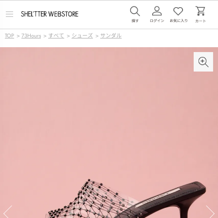
メ
ニ
ュ
TOP
>
73Hours
>
すべて
>
シューズ
>
サンダル
ー
を
開
く