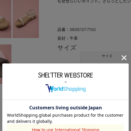
も女性らいいポイント。さらっとしたジ
品番
580IS137-7760
牛革
素材
サイズ
サイズ
22.5cm
23.0cm
23.5cm
24.0cm
24.5cm