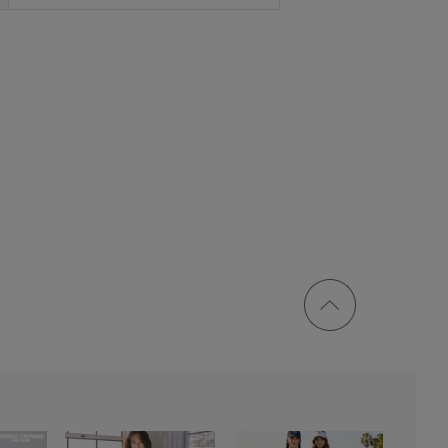
ページ
トップ
に戻る