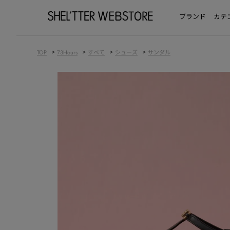
ブランド
カテ
>
>
>
>
TOP
73Hours
すべて
シューズ
サンダル