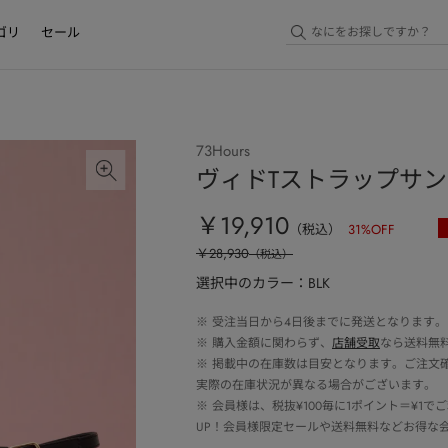
ゴリ
セール
73Hours
ヴィドTストラップサ
￥19,910
（税込）
31
%OFF
￥28,930
（税込）
選択中のカラー：BLK
※
受注当日から4日後までに発送となります。
※
購入金額に関わらず、
店舗受取
なら送料無
※
掲載中の在庫数は目安となります。ご注文
実際の在庫状況が異なる場合がございます。
※
会員様は、税抜¥100毎に1ポイント＝¥1
UP！会員様限定セールや送料無料などお得な