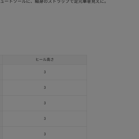
ュートソールに、細身のストラップで足元華奢見えに。
ヒール高さ
3
3
3
3
3