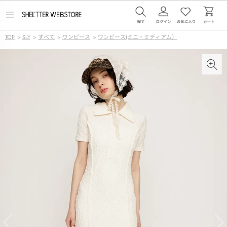
メ
ニ
ュ
TOP
>
SLY
>
すべて
>
ワンピース
>
ワンピース(ミニ・ミディアム）
ー
を
開
く