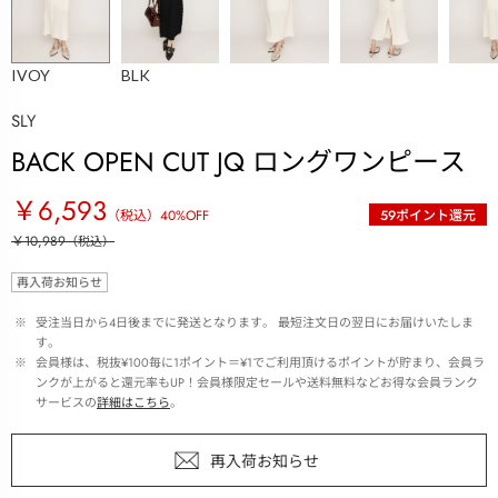
IVOY
BLK
SLY
BACK OPEN CUT JQ ロングワンピース
￥6,593
（税込）
40
%OFF
59
ポイント還元
￥10,989
（税込）
再入荷お知らせ
 ※ 
受注当日から4日後までに発送となります。 最短注文日の翌日にお届けいたしま
す。
 ※ 
会員様は、税抜¥100毎に1ポイント＝¥1でご利用頂けるポイントが貯まり、会員ラ
ンクが上がると還元率もUP！会員様限定セールや送料無料などお得な会員ランク
サービスの
詳細はこちら
。