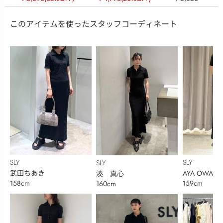
このアイテムを使ったスタッフコーディネート
SLY
SLY
SLY
武田ちあき
AYA OWADA
湊 真心
158cm
159cm
160cm