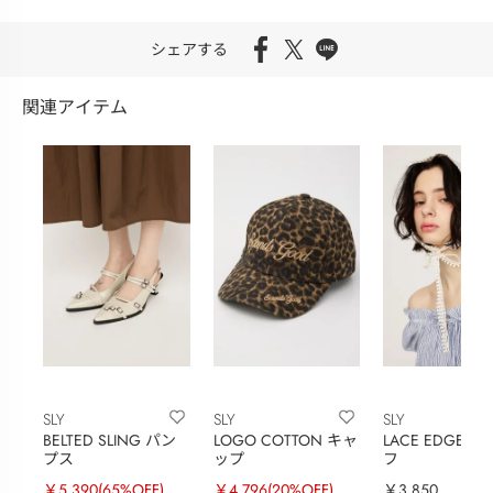
シェアする
関連アイテム
SLY
SLY
SLY
BELTED SLING パン
LOGO COTTON キャ
LACE EDGE 
プス
ップ
フ
￥5,390
(65%OFF)
￥4,796
(20%OFF)
￥3,850