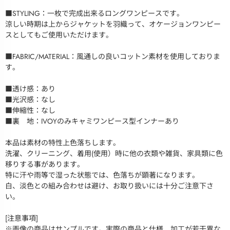
■STYLING：一枚で完成出来るロングワンピースです。
涼しい時期は上からジャケットを羽織って、オケージョンワンピー
スとしてもご使用いただけます。
■FABRIC/MATERIAL：風通しの良いコットン素材を使用しておりま
す。
■透け感：あり
■光沢感：なし
■伸縮性：なし
■裏 地：IVOYのみキャミワンピース型インナーあり
本品は素材の特性上色落ちします。
洗濯、クリーニング、着用(使用）時に他の衣類や雑貨、家具類に色
移りする事があります。
特に汗や雨等で湿った状態では、色落ちが顕著になります。
白、淡色との組み合わせは避け、お取り扱いには十分ご注意下さ
い。
[注意事項]
※画像の商品はサンプルです。実際の商品と仕様、加工が若干異な