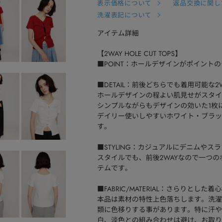
表示価格について
返品交換に関し
洗濯表記について
アイテム詳細
【2WAY HOLE CUT TOPS】
■POINT：ホールデザインがポイント
■DETAIL：前後どちらでも着用可能な2
ホールデザインの程よい肌見せがスタイ
シンプルながらもデザインの効いた1枚
デイリー使いしやすいホワイト・ブラッ
す。
■STYLING：カジュアルにデニムや
スタイルでも、前後2WAYなので一つ
テムです。
■FABRIC/MATERIAL：さらりと
本品は素材の特性上色落ちします。洗濯
類に色移りする事があります。特に汗や
白、淡色との組み合わせは避け、お取り