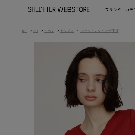
ブランド
カテ
>
>
>
>
TOP
SLY
すべて
トップス
Tシャツ・カットソー(半袖)