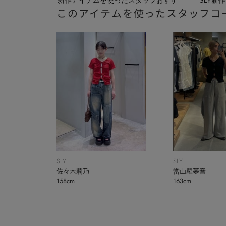
このアイテムを使ったスタッフコ
めコー...
SLY
SLY
佐々木莉乃
當山羅夢音
158cm
163cm