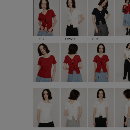
RED
O/WHT
BLK