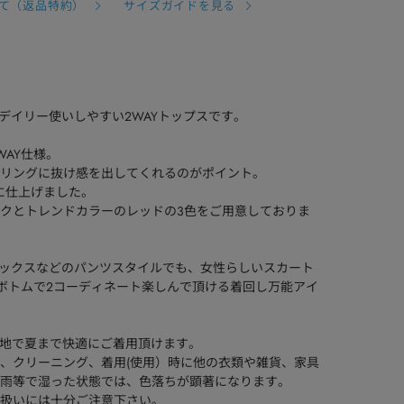
て（返品特約）
サイズガイドを見る
のデイリー使いしやすい2WAYトップスです。
WAY仕様。
リングに抜け感を出してくれるのがポイント。
に仕上げました。
クとトレンドカラーのレッドの3色をご用意しておりま
スラックスなどのパンツスタイルでも、女性らしいスカート
のボトムで2コーディネート楽しんで頂ける着回し万能アイ
した着心地で夏まで快適にご着用頂けます。
、クリーニング、着用(使用）時に他の衣類や雑貨、家具
雨等で湿った状態では、色落ちが顕著になります。
扱いには十分ご注意下さい。