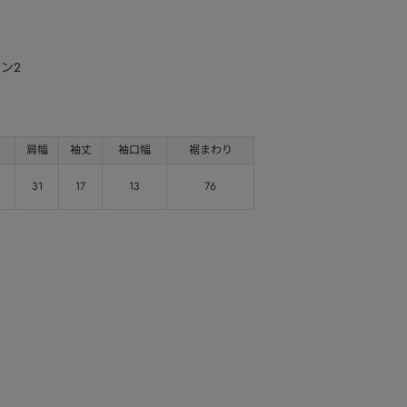
ン2
肩幅
袖丈
袖口幅
裾まわり
31
17
13
76