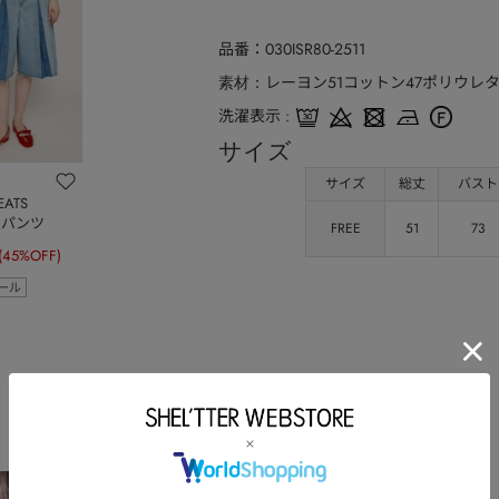
品番
030ISR80-2511
レーヨン51コットン47ポリウレタ
素材
洗濯表示
サイズ
サイズ
総丈
バスト
EATS
M パンツ
FREE
51
73
(45%OFF)
ール