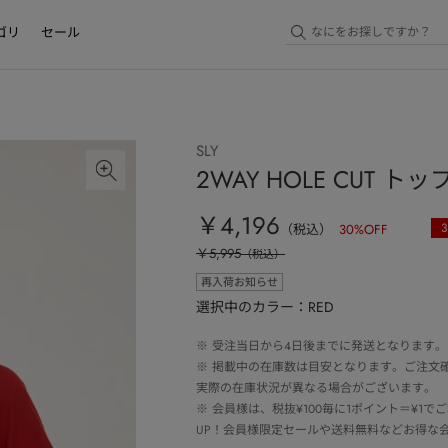
ゴリ
セール
SLY
2WAY HOLE CUT トッ
￥4,196
3
（税込）
30
%OFF
￥5,995
（税込）
再入荷お知らせ
選択中のカラー：RED
※
受注当日から4日後までに発送となります。
※
掲載中の在庫数は目安となります。ご注文
実際の在庫状況が異なる場合がございます。
※
会員様は、税抜¥100毎に1ポイント＝¥1
UP！会員様限定セールや送料無料などお得な