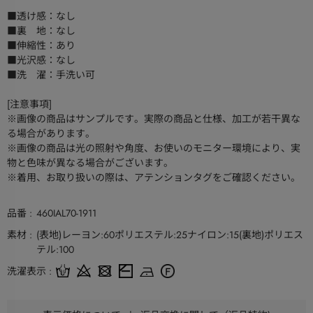
■透け感：なし
■裏 地：なし
■伸縮性：あり
■光沢感：なし
■洗 濯：手洗い可
[注意事項]
※画像の商品はサンプルです。実際の商品と仕様、加工が若干異な
る場合があります。
※画像の商品は光の照射や角度、お使いのモニター環境により、実
物と色味が異なる場合がございます。
※着用、お取り扱いの際は、アテンションタグをご確認ください。
品番
460IAL70-1911
素材
(表地)レーヨン:60ポリエステル:25ナイロン:15(裏地)ポリエス
テル:100
洗濯表示