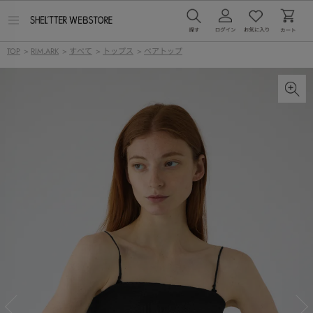
メ
ニ
ュ
TOP
>
RIM.ARK
>
すべて
>
トップス
>
ベアトップ
ー
を
開
く