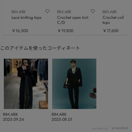
RIM.ARK
RIM.ARK
RIM.ARK
Lace knitting tops
Crochet open knit
Crochet collar kn
C/D
tops
￥16,500
￥19,800
￥17,600
このアイテムを使ったコーディネート
RIM.ARK
RIM.ARK
2025.09.24
2025.08.01
powered by