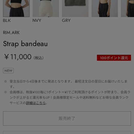
BLK
NVY
GRY
RIM.ARK
Strap bandeau
￥11,000
（税込）
100
ポイント還元
NEW
 ※ 
受注当日から4日後までに発送となります。 最短注文日の翌日にお届けいたしま
す。
 ※ 
会員様は、税抜¥100毎に1ポイント＝¥1でご利用頂けるポイントが貯まり、会員ラ
ンクが上がると還元率もUP！会員様限定セールや送料無料などお得な会員ランク
サービスの
詳細はこちら
。
販売終了